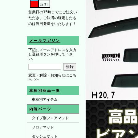
定休日
営業日の15時までにご注文い
ただき、ご決済の確定したも
のは当日発送をいたします！
メールマガジン
下記にメールアドレスを入力
し登録ボタンを押して下さ
い。
変更・解除・お知らせはこち
ら >>
車種別商品一覧
車種別アイテム
内装パーツ
タイプ別フロアマット
フロアマット
ダッシュマット