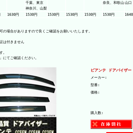
千葉、東京
奈良、和歌山
山口
神奈川、山梨
円
1630円
1530円
1530円
1530円
1530円
1530円
164
可の場合がありますので良くご確認をお願いいたします。
証は付きません
す。
」にてご確認ください。
ビアンテ ドアバイザー
メーカー:
型番:
価格:
購入数: