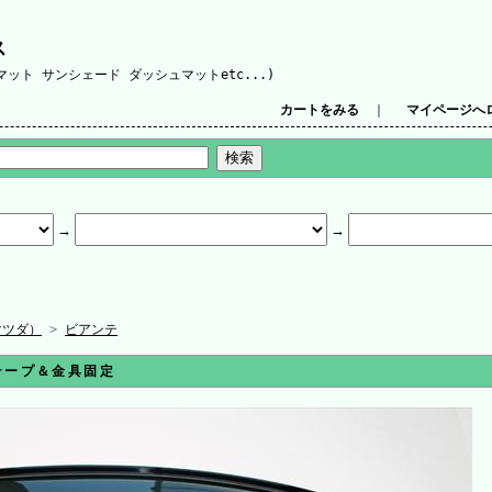
ス
ット サンシェード ダッシュマットetc...)
カートをみる
｜
マイページへ
マツダ）
>
ビアンテ
テープ＆金具固定