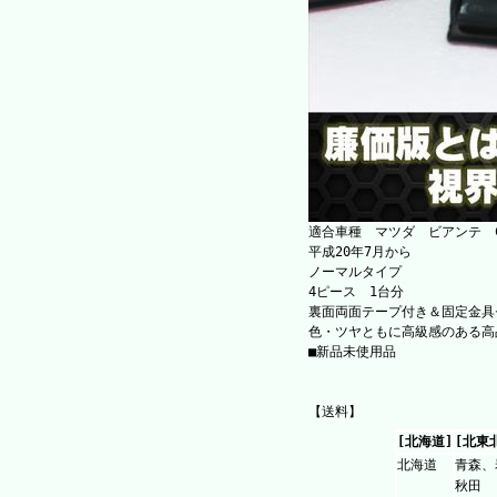
適合車種 マツダ ビアンテ CCEF
平成20年7月から
ノーマルタイプ
4ピース 1台分
裏面両面テープ付き＆固定金具
色・ツヤともに高級感のある高
■新品未使用品
【送料】
[北海道]
[北東
北海道
青森、
秋田