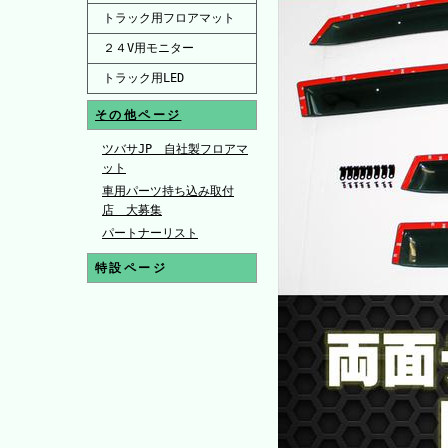
トラック用フロアマット
２４V用モニター
トラック用LED
その他ページ
ツバサJP 自社製フロアマ
ット
車用パーツ持ち込み取付
店 大募集
パートナーリスト
特設ページ