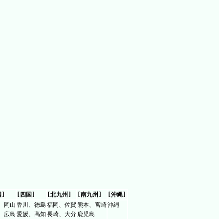
国]
[四国]
[北九州]
[南九州]
[沖縄]
、岡山
香川、徳島
福岡、佐賀
熊本、宮崎
沖縄
、広島
愛媛、高知
長崎、大分
鹿児島