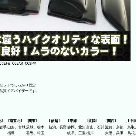
W CCEAW CC3FW
セットでしっかり固定
品質ドアバイザーです。
北]
[南東北]
[関東]
[信越]
[東海]
[北陸]
[関西]
[中
岩手
山形、宮城
茨城、栃木
新潟、長野
静岡、愛知
富山、石川
滋賀、京都
鳥取
福島
群馬、埼玉
岐阜、三重
福井
大阪、兵庫
島根