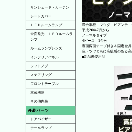
サンシェード・カーテン
シートカバー
適合車種 マツダ ビアンテ CCEF
ＬＥＤルームランプ
平成20年7月から
全面発光 ＬＥＤルームラ
ノーマルタイプ
ンプ
4ピース 1台分
裏面両面テープ付き＆固定金具
ルームランプレンズ
色・ツヤともに高級感のある高
■新品未使用品
インテリアパネル
シフトノブ
ステアリング
フロントテーブル
車載機器
その他内装
外装パーツ
ドアバイザー
テールランプ