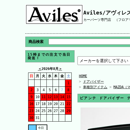
Aviles/アヴィレ
カーパーツ専門店 （フロアマ
商品検索
15時までの注文で当日
発送！
＜
2026年8月
＞
日
月
火
水
木
金
土
HOME
>
ドアバイザー
1
>
車種別アイテム
>
MAZDA（
2
3
4
5
6
7
8
9
10
11
12
13
14
15
ビアンテ ドアバイザー 
16
17
18
19
20
21
22
23
24
25
26
27
28
29
30
31
今日