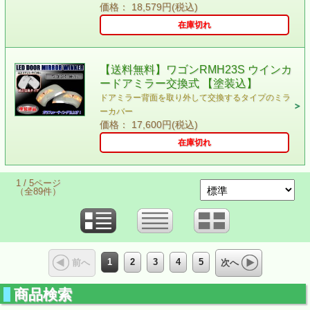
価格： 18,579円(税込)
在庫切れ
【送料無料】ワゴンRMH23S ウインカ
ードアミラー交換式 【塗装込】
ドアミラー背面を取り外して交換するタイプのミラ
ーカバー
価格： 17,600円(税込)
在庫切れ
1 / 5ページ
（全89件）
1
2
3
4
5
前へ
次へ
商品検索