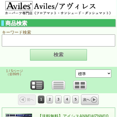
商品検索
キーワード検索
1 / 5ページ
（全89件）
1
2
3
4
5
前へ
次へ
【送料無料】アイシスANM1#/ZNM10