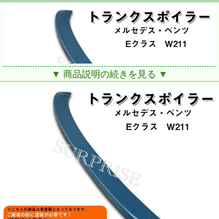
▼ 商品説明の続きを見る ▼
■メルセデス・ベンツ Eクラス W211
■未塗装品になります。
※両面テープ付いておりません。
※膨張防ぐための穴あけ加工しておりません
■ABS樹脂成型
剛性、耐衝撃性、曲げ疲労性など機械的特性
のバランスに優れます。
■新品未使用