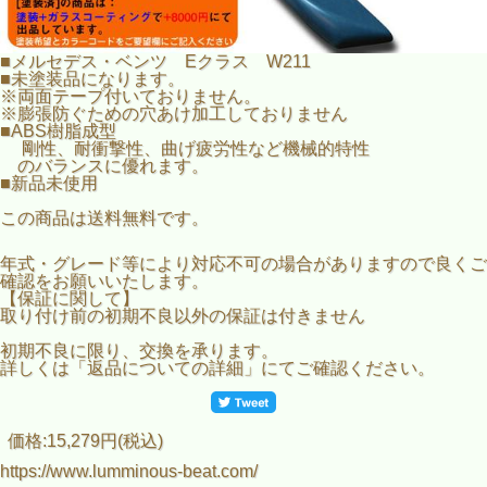
■メルセデス・ベンツ Eクラス W211
■未塗装品になります。
※両面テープ付いておりません。
※膨張防ぐための穴あけ加工しておりません
■ABS樹脂成型
剛性、耐衝撃性、曲げ疲労性など機械的特性
のバランスに優れます。
■新品未使用
この商品は送料無料です。
年式・グレード等により対応不可の場合がありますので良くご
確認をお願いいたします。
【保証に関して】
取り付け前の初期不良以外の保証は付きません
初期不良に限り、交換を承ります。
詳しくは「返品についての詳細」にてご確認ください。
価格:15,279円(税込)
https://www.lumminous-beat.com/