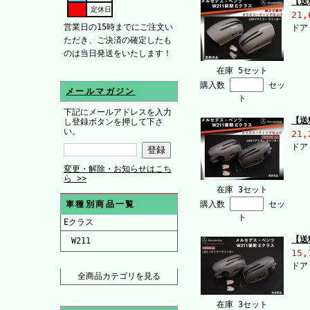
【送
定休日
21,
営業日の15時までにご注文い
ドア
ただき、ご決済の確定したも
のは当日発送をいたします！
在庫 5セット
購入数
セッ
メールマガジン
ト
下記にメールアドレスを入力
【送
し登録ボタンを押して下さ
い。
21,
ドア
変更・解除・お知らせはこち
ら >>
在庫 3セット
車種別商品一覧
購入数
セッ
ト
Eクラス
【送
W211
15,
ドア
全商品カテゴリを見る
在庫 3セット