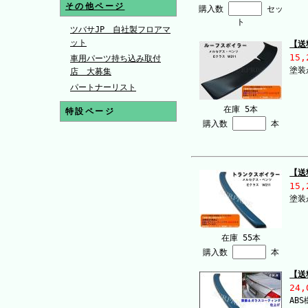
その他ページ
購入数
セッ
ト
ツバサJP 自社製フロアマ
ット
【送
15,
車用パーツ持ち込み取付
塗装
店 大募集
パートナーリスト
在庫 5本
特設ページ
購入数
本
【送
15,
塗装
在庫 55本
購入数
本
【送
24,
AB