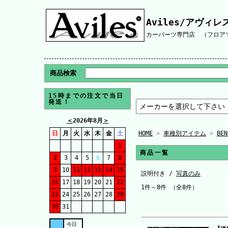
Aviles/アヴィレ
カーパーツ専門店 （フロアマ
商品検索
15時までの注文で当日
発送！
＜
2026年8月
＞
日
月
火
水
木
金
土
HOME
>
車種別アイテム
>
BEN
1
商品一覧
2
3
4
5
6
7
8
9
10
11
12
13
14
15
説明付き /
写真のみ
16
17
18
19
20
21
22
1件～8件 （全8件）
23
24
25
26
27
28
29
30
31
今日