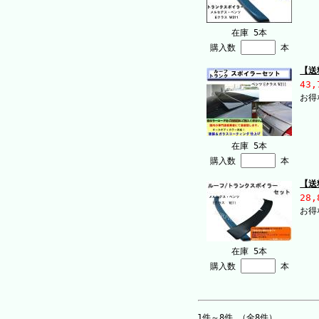
在庫 5本
購入数
本
【送
43,
お得
在庫 5本
購入数
本
【送
28,
お得
在庫 5本
購入数
本
1件～8件 （全8件）