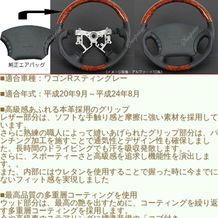
■適合車種：ワゴンRスティングレー
■適合年式：平成20年9月～平成24年8月
■高級感あふれる本革採用のグリップ
レザー部分は、ソフトな手触り感と摩擦に強い素材を採用して
います。
さらに熟練の職人によって縫いあげられたグリップ部分は、パ
ンチング加工を施すことで通気性とデザイン性も確保しまし
た。長時間のドライビングでも汗を吸収発散します。。
さらに、スポーティーさと高級感を追求し機能性を演出しま
す。。
また、内部にはウレタンを使用することで握った時に今までに
ないフィット感を実現しました
■最高品質の多重層コーティングを使用
ウッド部分は、最高の艶を出すために、コーティングを繰り返
す多重層コーティングを採用します。