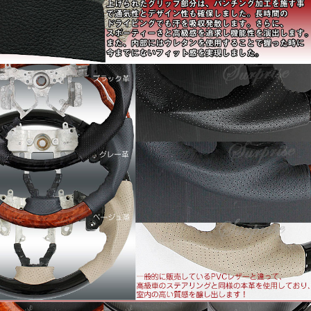
■適合車種：ワゴンRスティングレー
■適合年式：平成20年9月～平成24年8月
■高級感あふれる本革採用のグリップ
レザー部分は、ソフトな手触り感と摩擦に強い素材を採用し
ています。
さらに熟練の職人によって縫いあげられたグリップ部分は、
パンチング加工を施すことで通気性とデザイン性も確保しま
した。長時間のドライビングでも汗を吸収発散します。。
さらに、スポーティーさと高級感を追求し機能性を演出しま
す。。
また、内部にはウレタンを使用することで握った時に今まで
にないフィット感を実現しました
■最高品質の多重層コーティングを使用
ウッド部分は、最高の艶を出すために、コーティングを繰り
返す多重層コーティングを採用します。
今や高級車のステアリングに標準装備の「コブ付き」。
高級セダン純正ステアリングにも似たコブを施し、安全性を
追求、グリップフィールを向上させています。。
■高級車のステアリングでは標準装備されているグリップホ
ールド
ステアリング裏面には、指が納まる窪みを施し滑りを抑えま