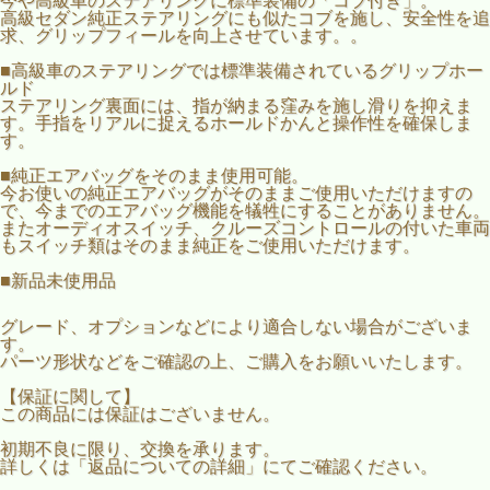
今や高級車のステアリングに標準装備の「コブ付き」。
高級セダン純正ステアリングにも似たコブを施し、安全性を追
求、グリップフィールを向上させています。。
■高級車のステアリングでは標準装備されているグリップホー
ルド
ステアリング裏面には、指が納まる窪みを施し滑りを抑えま
す。手指をリアルに捉えるホールドかんと操作性を確保しま
す。
■純正エアバッグをそのまま使用可能。
今お使いの純正エアバッグがそのままご使用いただけますの
で、今までのエアバッグ機能を犠牲にすることがありません。
またオーディオスイッチ、クルーズコントロールの付いた車両
もスイッチ類はそのまま純正をご使用いただけます。
■新品未使用品
グレード、オプションなどにより適合しない場合がございま
す。
パーツ形状などをご確認の上、ご購入をお願いいたします。
【保証に関して】
この商品には保証はございません。
初期不良に限り、交換を承ります。
詳しくは「返品についての詳細」にてご確認ください。