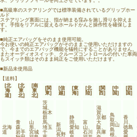
求、グリップフィールを向上させています。。
■高級車のステアリングでは標準装備されているグリップホー
ルド
ステアリング裏面には、指が納まる窪みを施し滑りを抑えま
す。手指をリアルに捉えるホールドかんと操作性を確保しま
す。
■純正エアバッグをそのまま使用可能。
今お使いの純正エアバッグがそのままご使用いただけますの
で、今までのエアバッグ機能を犠牲にすることがありません。
またオーディオスイッチ、クルーズコントロールの付いた車両
もスイッチ類はそのまま純正をご使用いただけます。
■新品未使用品
【送料】
[北
[北
[南
[関
[信
[東
[北
[関
[中
[四
海
東
東
東]
越]
海]
陸]
西]
国]
国]
道]
北]
北]
茨
城、
滋
栃木
賀、
鳥
群
静
京都
香
取、
青
山
馬、
岡、
富
大
川、
新
岡山
北海
森、
形、
埼玉
愛知
山、
阪、
徳島
潟、
島
道
岩手
宮城
千
岐
石川
兵庫
愛
長野
根、
秋田
福島
葉、
阜、
福井
奈
媛、