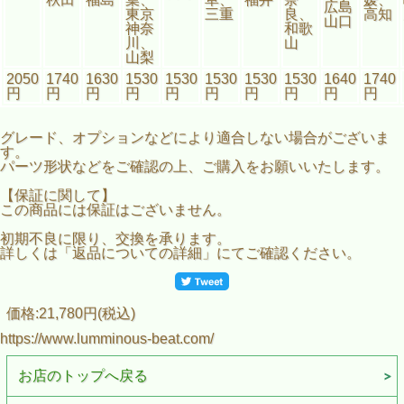
広島
東京
三重
良、
高知
山口
神奈
和歌
川、
山
山梨
2050
1740
1630
1530
1530
1530
1530
1530
1640
1740
円
円
円
円
円
円
円
円
円
円
グレード、オプションなどにより適合しない場合がございま
す。
パーツ形状などをご確認の上、ご購入をお願いいたします。
【保証に関して】
この商品には保証はございません。
初期不良に限り、交換を承ります。
詳しくは「返品についての詳細」にてご確認ください。
価格:21,780円(税込)
https://www.lumminous-beat.com/
お店のトップへ戻る