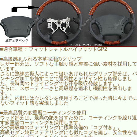
■適合車種： フィットシャトルハイブリットGP2
■高級感あふれる本革採用のグリップ
レザー部分は、ソフトな手触り感と摩擦に強い素材を採用して
います。
さらに熟練の職人によって縫いあげられたグリップ部分は、パ
ンチング加工を施すことで通気性とデザイン性も確保しまし
た。長時間のドライビングでも汗を吸収発散します。。
さらに、スポーティーさと高級感を追求し機能性を演出しま
す。。
また、内部にはウレタンを使用することで握った時に今までに
ないフィット感を実現しました
■最高品質の多重層コーティングを使用
ウッド部分は、最高の艶を出すために、コーティングを繰り返
す多重層コーティングを採用します。
今や高級車のステアリングに標準装備の「コブ付き」。
高級セダン純正ステアリングにも似たコブを施し、安全性を追