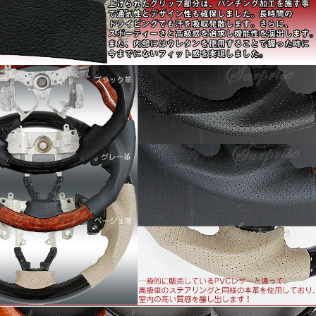
■適合車種： フィットシャトルハイブリットGP2
■高級感あふれる本革採用のグリップ
レザー部分は、ソフトな手触り感と摩擦に強い素材を採用し
ています。
さらに熟練の職人によって縫いあげられたグリップ部分は、
パンチング加工を施すことで通気性とデザイン性も確保しま
した。長時間のドライビングでも汗を吸収発散します。。
さらに、スポーティーさと高級感を追求し機能性を演出しま
す。。
また、内部にはウレタンを使用することで握った時に今まで
にないフィット感を実現しました
■最高品質の多重層コーティングを使用
ウッド部分は、最高の艶を出すために、コーティングを繰り
返す多重層コーティングを採用します。
今や高級車のステアリングに標準装備の「コブ付き」。
高級セダン純正ステアリングにも似たコブを施し、安全性を
追求、グリップフィールを向上させています。。
■高級車のステアリングでは標準装備されているグリップホ
ールド
ステアリング裏面には、指が納まる窪みを施し滑りを抑えま
す。手指をリアルに捉えるホールドかんと操作性を確保しま
す。