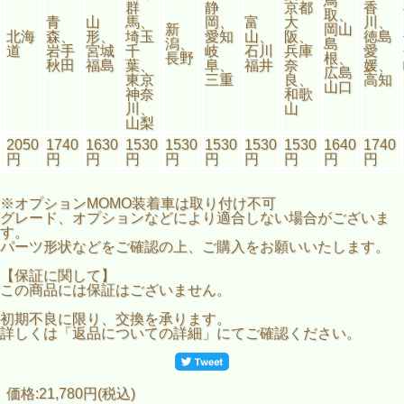
鳥
群
静
京都
香
取、
青
山
馬、
岡、
富
大
川、
新
岡山
北海
森、
形、
埼玉
愛知
山、
阪、
徳島
潟、
島
道
岩手
宮城
千
岐
石川
兵庫
愛
長野
根、
秋田
福島
葉、
阜、
福井
奈
媛、
広島
東京
三重
良、
高知
山口
神奈
和歌
川、
山
山梨
2050
1740
1630
1530
1530
1530
1530
1530
1640
1740
円
円
円
円
円
円
円
円
円
円
※オプションMOMO装着車は取り付け不可
グレード、オプションなどにより適合しない場合がございま
す。
パーツ形状などをご確認の上、ご購入をお願いいたします。
【保証に関して】
この商品には保証はございません。
初期不良に限り、交換を承ります。
詳しくは「返品についての詳細」にてご確認ください。
価格:21,780円(税込)