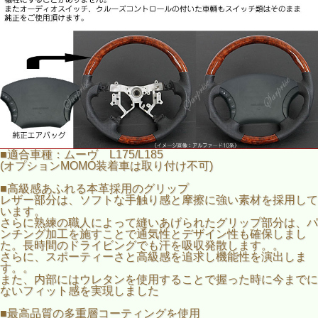
■適合車種：ムーヴ L175/L185
(オプションMOMO装着車は取り付け不可)
■高級感あふれる本革採用のグリップ
レザー部分は、ソフトな手触り感と摩擦に強い素材を採用して
います。
さらに熟練の職人によって縫いあげられたグリップ部分は、パ
ンチング加工を施すことで通気性とデザイン性も確保しまし
た。長時間のドライビングでも汗を吸収発散します。。
さらに、スポーティーさと高級感を追求し機能性を演出しま
す。。
また、内部にはウレタンを使用することで握った時に今までに
ないフィット感を実現しました
■最高品質の多重層コーティングを使用