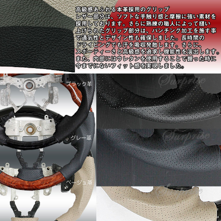
■適合車種：ムーヴ L175/L185
(オプションMOMO装着車は取り付け不可)
■高級感あふれる本革採用のグリップ
レザー部分は、ソフトな手触り感と摩擦に強い素材を採用し
ています。
さらに熟練の職人によって縫いあげられたグリップ部分は、
パンチング加工を施すことで通気性とデザイン性も確保しま
した。長時間のドライビングでも汗を吸収発散します。。
さらに、スポーティーさと高級感を追求し機能性を演出しま
す。。
また、内部にはウレタンを使用することで握った時に今まで
にないフィット感を実現しました
■最高品質の多重層コーティングを使用
ウッド部分は、最高の艶を出すために、コーティングを繰り
返す多重層コーティングを採用します。
今や高級車のステアリングに標準装備の「コブ付き」。
高級セダン純正ステアリングにも似たコブを施し、安全性を
追求、グリップフィールを向上させています。。