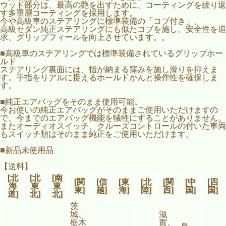
ウッド部分は、最高の艶を出すために、コーティングを繰り返
す多重層コーティングを採用します。
今や高級車のステアリングに標準装備の「コブ付き」。
高級セダン純正ステアリングにも似たコブを施し、安全性を追
求、グリップフィールを向上させています。。
■高級車のステアリングでは標準装備されているグリップホー
ルド
ステアリング裏面には、指が納まる窪みを施し滑りを抑えま
す。手指をリアルに捉えるホールドかんと操作性を確保しま
す。
■純正エアバッグをそのまま使用可能。
今お使いの純正エアバッグがそのままご使用いただけますの
で、今までのエアバッグ機能を犠牲にすることがありません。
またオーディオスイッチ、クルーズコントロールの付いた車両
もスイッチ類はそのまま純正をご使用いただけます。
■新品未使用品
【送料】
[北
[北
[南
[関
[信
[東
[北
[関
[中
[四
海
東
東
東]
越]
海]
陸]
西]
国]
国]
道]
北]
北]
茨
城、
滋
栃木
賀、