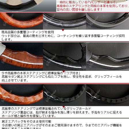
■高級車のステアリングでは標準装備されているグリップホ
ールド
ステアリング裏面には、指が納まる窪みを施し滑りを抑えま
す。手指をリアルに捉えるホールドかんと操作性を確保しま
す。
■純正エアバッグをそのまま使用可能。
今お使いの純正エアバッグがそのままご使用いただけますの
で、今までのエアバッグ機能を犠牲にすることがありませ
ん。
またオーディオスイッチ、クルーズコントロールの付いた車
両もスイッチ類はそのまま純正をご使用いただけます。
■新品未使用品