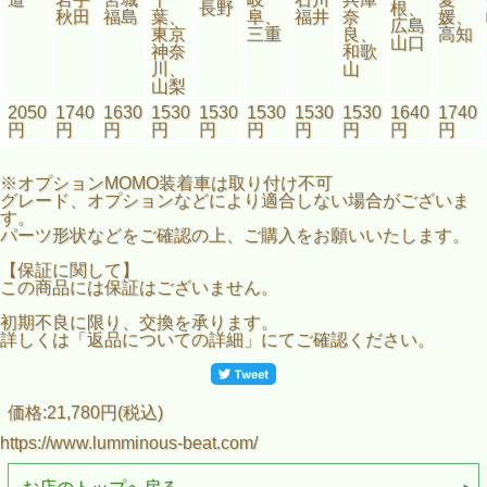
長野
根、
秋田
福島
葉、
阜、
福井
奈
媛、
広島
東京
三重
良、
高知
山口
神奈
和歌
川、
山
山梨
2050
1740
1630
1530
1530
1530
1530
1530
1640
1740
円
円
円
円
円
円
円
円
円
円
※オプションMOMO装着車は取り付け不可
グレード、オプションなどにより適合しない場合がございま
す。
パーツ形状などをご確認の上、ご購入をお願いいたします。
【保証に関して】
この商品には保証はございません。
初期不良に限り、交換を承ります。
詳しくは「返品についての詳細」にてご確認ください。
価格:21,780円(税込)
https://www.lumminous-beat.com/