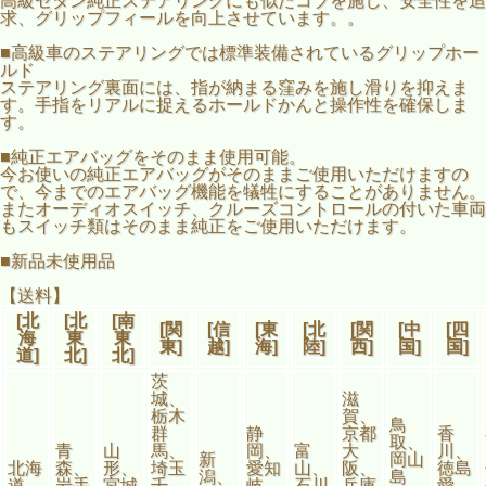
高級セダン純正ステアリングにも似たコブを施し、安全性を追
求、グリップフィールを向上させています。。
■高級車のステアリングでは標準装備されているグリップホー
ルド
ステアリング裏面には、指が納まる窪みを施し滑りを抑えま
す。手指をリアルに捉えるホールドかんと操作性を確保しま
す。
■純正エアバッグをそのまま使用可能。
今お使いの純正エアバッグがそのままご使用いただけますの
で、今までのエアバッグ機能を犠牲にすることがありません。
またオーディオスイッチ、クルーズコントロールの付いた車両
もスイッチ類はそのまま純正をご使用いただけます。
■新品未使用品
【送料】
[北
[北
[南
[関
[信
[東
[北
[関
[中
[四
海
東
東
東]
越]
海]
陸]
西]
国]
国]
道]
北]
北]
茨
城、
滋
栃木
賀、
鳥
群
静
京都
香
取、
青
山
馬、
岡、
富
大
川、
新
岡山
北海
森、
形、
埼玉
愛知
山、
阪、
徳島
潟、
島
道
岩手
宮城
千
岐
石川
兵庫
愛