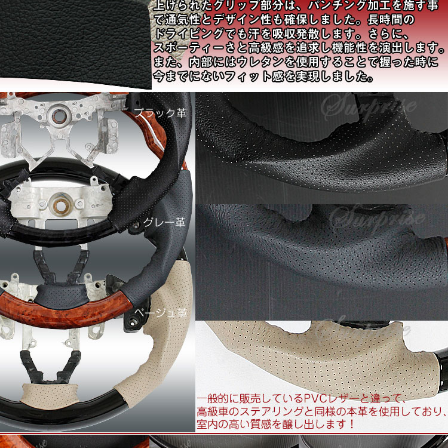
■適合車種：アトレーワゴン 321W/331W
(オプションMOMO装着車は取り付け不可)
■高級感あふれる本革採用のグリップ
レザー部分は、ソフトな手触り感と摩擦に強い素材を採用し
ています。
さらに熟練の職人によって縫いあげられたグリップ部分は、
パンチング加工を施すことで通気性とデザイン性も確保しま
した。長時間のドライビングでも汗を吸収発散します。。
さらに、スポーティーさと高級感を追求し機能性を演出しま
す。。
また、内部にはウレタンを使用することで握った時に今まで
にないフィット感を実現しました
■最高品質の多重層コーティングを使用
ウッド部分は、最高の艶を出すために、コーティングを繰り
返す多重層コーティングを採用します。
今や高級車のステアリングに標準装備の「コブ付き」。
高級セダン純正ステアリングにも似たコブを施し、安全性を
追求、グリップフィールを向上させています。。
■高級車のステアリングでは標準装備されているグリップホ
ールド
ステアリング裏面には、指が納まる窪みを施し滑りを抑えま
す。手指をリアルに捉えるホールドかんと操作性を確保しま