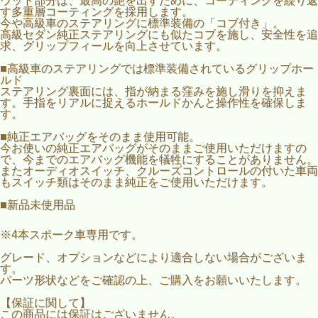
ウッド部分は、最高の艶を出すために、コーティングを繰り返
す多重層コーティングを採用します。
今や高級車のステアリングに標準装備の「コブ付き」。
高級セダン純正ステアリングにも似たコブを施し、安全性を追
求、グリップフィールを向上させています。
■高級車のステアリングでは標準装備されているグリップホー
ルド
ステアリング裏面には、指が納まる窪みを施し滑りを抑えま
す。手指をリアルに捉えるホールドかんと操作性を確保しま
す。
■純正エアバッグをそのまま使用可能。
今お使いの純正エアバッグがそのままご使用いただけますの
で、今までのエアバッグ機能を犠牲にすることがありません。
またオーディオスイッチ、クルーズコントロールの付いた車両
もスイッチ類はそのまま純正をご使用いただけます。
■新品未使用品
※4本スポーク車専用です。
グレード、オプションなどにより適合しない場合がございま
す。
パーツ形状などをご確認の上、ご購入をお願いいたします。
【保証に関して】
この商品には保証はございません。