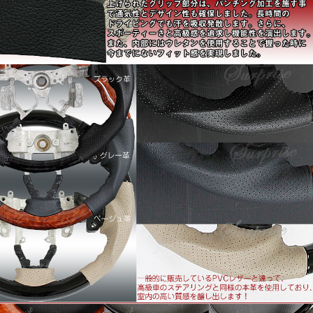
■適合車種：ノア ZRR70系 前期/後期 共通
※Siグレード非適合
※4本スポーク車専用です。グレードにより3本スポークもご
ざいます。必ず現車をご確認ください。
■高級感あふれる本革採用のグリップ
レザー部分は、ソフトな手触り感と摩擦に強い素材を採用し
ています。
さらに熟練の職人によって縫いあげられたグリップ部分は、
パンチング加工を施すことで通気性とデザイン性も確保しま
した。長時間のドライビングでも汗を吸収発散します。
さらに、スポーティーさと高級感を追求し機能性を演出しま
す。
また、内部にはウレタンを使用することで握った時に今まで
にないフィット感を実現しました
■最高品質の多重層コーティングを使用
ウッド部分は、最高の艶を出すために、コーティングを繰り
返す多重層コーティングを採用します。
今や高級車のステアリングに標準装備の「コブ付き」。
高級セダン純正ステアリングにも似たコブを施し、安全性を
追求、グリップフィールを向上させています。
■高級車のステアリングでは標準装備されているグリップホ