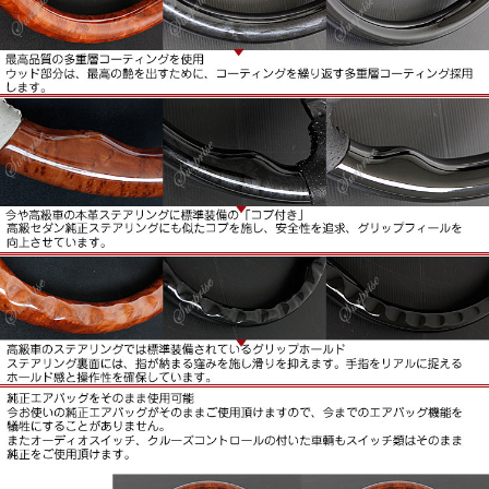
ールド
ステアリング裏面には、指が納まる窪みを施し滑りを抑えま
す。手指をリアルに捉えるホールドかんと操作性を確保しま
す。
■純正エアバッグをそのまま使用可能。
今お使いの純正エアバッグがそのままご使用いただけますの
で、今までのエアバッグ機能を犠牲にすることがありませ
ん。
またオーディオスイッチ、クルーズコントロールの付いた車
両もスイッチ類はそのまま純正をご使用いただけます。
■新品未使用品