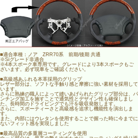
■適合車種：ノア ZRR70系 前期/後期 共通
※Siグレード非適合
※4本スポーク車専用です。グレードにより3本スポークもご
ざいます。必ず現車をご確認ください。
■高級感あふれる本革採用のグリップ
レザー部分は、ソフトな手触り感と摩擦に強い素材を採用して
います。
さらに熟練の職人によって縫いあげられたグリップ部分は、パ
ンチング加工を施すことで通気性とデザイン性も確保しまし
た。長時間のドライビングでも汗を吸収発散します。
さらに、スポーティーさと高級感を追求し機能性を演出しま
す。
また、内部にはウレタンを使用することで握った時に今までに
ないフィット感を実現しました
■最高品質の多重層コーティングを使用