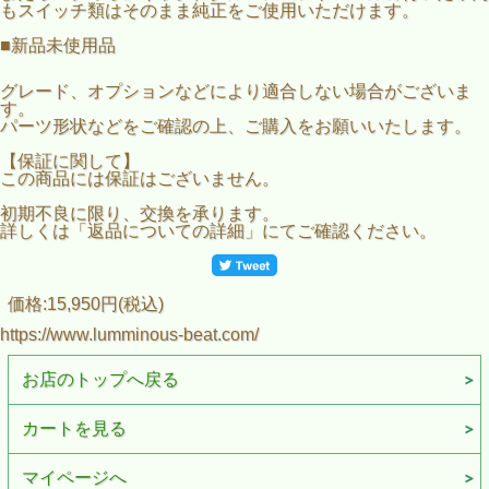
もスイッチ類はそのまま純正をご使用いただけます。
ールド
ステアリング裏面には、指が納まる窪みを施し滑りを抑えま
■新品未使用品
す。手指をリアルに捉えるホールドかんと操作性を確保しま
す。
グレード、オプションなどにより適合しない場合がございま
■純正エアバッグをそのまま使用可能。
す。
今お使いの純正エアバッグがそのままご使用いただけますの
パーツ形状などをご確認の上、ご購入をお願いいたします。
で、今までのエアバッグ機能を犠牲にすることがありませ
ん。
【保証に関して】
またオーディオスイッチ、クルーズコントロールの付いた車
この商品には保証はございません。
両もスイッチ類はそのまま純正をご使用いただけます。
初期不良に限り、交換を承ります。
■新品未使用品
詳しくは「返品についての詳細」にてご確認ください。
価格:15,950円(税込)
https://www.lumminous-beat.com/
お店のトップへ戻る
カートを見る
マイページへ