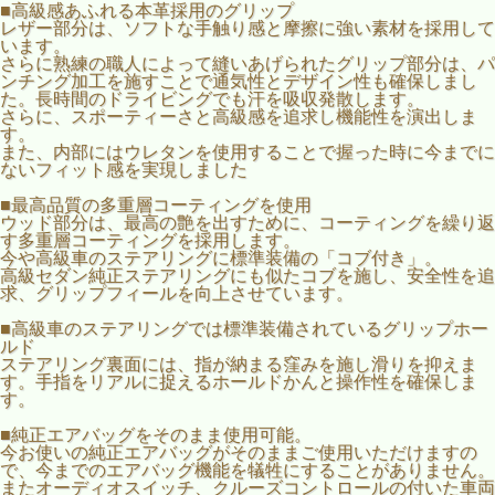
■高級感あふれる本革採用のグリップ
レザー部分は、ソフトな手触り感と摩擦に強い素材を採用して
います。
さらに熟練の職人によって縫いあげられたグリップ部分は、パ
■適合車種：クラウン ロイヤル 200系 後期
ンチング加工を施すことで通気性とデザイン性も確保しまし
た。長時間のドライビングでも汗を吸収発散します。
■適合年式：平成22年～平成24年
さらに、スポーティーさと高級感を追求し機能性を演出しま
す。
■黒革×黒木目
また、内部にはウレタンを使用することで握った時に今までに
ないフィット感を実現しました
■高級感あふれる本革採用のグリップ
レザー部分は、ソフトな手触り感と摩擦に強い素材を採用し
■最高品質の多重層コーティングを使用
ています。
ウッド部分は、最高の艶を出すために、コーティングを繰り返
さらに熟練の職人によって縫いあげられたグリップ部分は、
す多重層コーティングを採用します。
パンチング加工を施すことで通気性とデザイン性も確保しま
今や高級車のステアリングに標準装備の「コブ付き」。
した。長時間のドライビングでも汗を吸収発散します。
高級セダン純正ステアリングにも似たコブを施し、安全性を追
さらに、スポーティーさと高級感を追求し機能性を演出しま
求、グリップフィールを向上させています。
す。
また、内部にはウレタンを使用することで握った時に今まで
■高級車のステアリングでは標準装備されているグリップホー
にないフィット感を実現しました
ルド
ステアリング裏面には、指が納まる窪みを施し滑りを抑えま
■最高品質の多重層コーティングを使用
す。手指をリアルに捉えるホールドかんと操作性を確保しま
ウッド部分は、最高の艶を出すために、コーティングを繰り
す。
返す多重層コーティングを採用します。
今や高級車のステアリングに標準装備の「コブ付き」。
■純正エアバッグをそのまま使用可能。
高級セダン純正ステアリングにも似たコブを施し、安全性を
今お使いの純正エアバッグがそのままご使用いただけますの
追求、グリップフィールを向上させています。
で、今までのエアバッグ機能を犠牲にすることがありません。
またオーディオスイッチ、クルーズコントロールの付いた車両
■高級車のステアリングでは標準装備されているグリップホ