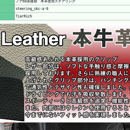
ノア60系後期 本革使用ステアリング
steering_skc-a-9
TiarRich