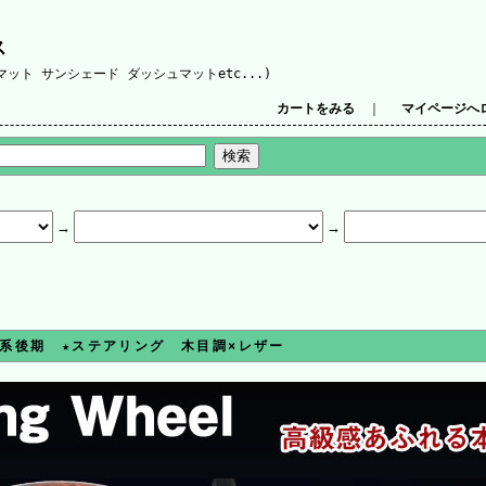
ス
ット サンシェード ダッシュマットetc...)
カートをみる
｜
マイページへ
0系後期 ★ステアリング 木目調×レザー