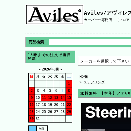
Aviles/アヴィレ
カーパーツ専門店 （フロアマ
商品検索
15時までの注文で当日
発送！
＜
2026年8月
＞
日
月
火
水
木
金
土
HOME
>
ステアリング
1
2
3
4
5
6
7
8
送料無料 【本革】ノア6
9
10
11
12
13
14
15
16
17
18
19
20
21
22
23
24
25
26
27
28
29
30
31
今日