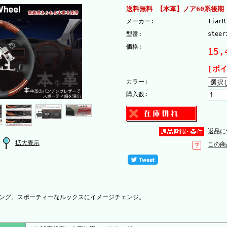
送料無料 【本革】ノア60系後期
メーカー:
TiarR
型番:
steer
価格:
15,
[ポ
カラー:
購入数:
返品に
拡大表示
この商
ング。スポーティーなルックスにイメージチェンジ。