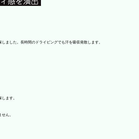
保しました。長時間のドライビングでも汗を吸収発散します。
保します。
ません。
。