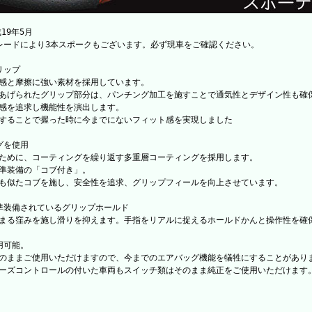
19年5月
レードにより3本スポークもございます。必ず現車をご確認ください。
リップ
感と摩擦に強い素材を採用しています。
あげられたグリップ部分は、パンチング加工を施すことで通気性とデザイン性も確
感を追求し機能性を演出します。
することで握った時に今までにないフィット感を実現しました
グを使用
ために、コーティングを繰り返す多重層コーティングを採用します。
準装備の「コブ付き」。
も似たコブを施し、安全性を追求、グリップフィールを向上させています。
準装備されているグリップホールド
まる窪みを施し滑りを抑えます。手指をリアルに捉えるホールドかんと操作性を確
用可能。
のままご使用いただけますので、今までのエアバッグ機能を犠牲にすることがあり
ーズコントロールの付いた車両もスイッチ類はそのまま純正をご使用いただけます