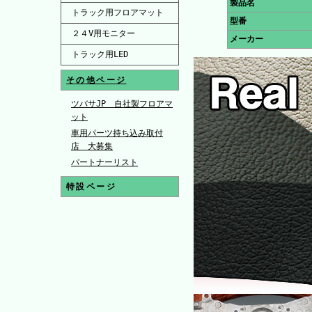
製品名
トラック用フロアマット
型番
２４V用モニター
メーカー
トラック用LED
その他ページ
ツバサJP 自社製フロアマ
ット
車用パーツ持ち込み取付
店 大募集
パートナーリスト
特設ページ