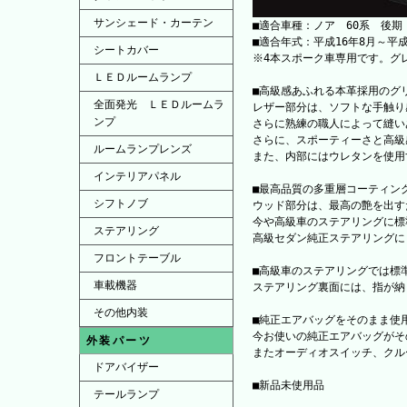
サンシェード・カーテン
■適合車種：ノア 60系 後期
■適合年式：平成16年8月～平成
シートカバー
※4本スポーク車専用です。グ
ＬＥＤルームランプ
■高級感あふれる本革採用のグ
全面発光 ＬＥＤルームラ
レザー部分は、ソフトな手触り
ンプ
さらに熟練の職人によって縫い
さらに、スポーティーさと高級
ルームランプレンズ
また、内部にはウレタンを使用
インテリアパネル
■最高品質の多重層コーティン
シフトノブ
ウッド部分は、最高の艶を出す
今や高級車のステアリングに標
ステアリング
高級セダン純正ステアリングに
フロントテーブル
■高級車のステアリングでは標
車載機器
ステアリング裏面には、指が納
その他内装
■純正エアバッグをそのまま使
今お使いの純正エアバッグがそ
外装パーツ
またオーディオスイッチ、クル
ドアバイザー
■新品未使用品
テールランプ