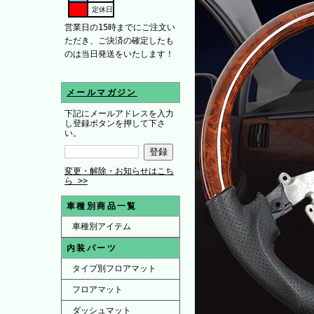
定休日
営業日の15時までにご注文い
ただき、ご決済の確定したも
のは当日発送をいたします！
メールマガジン
下記にメールアドレスを入力
し登録ボタンを押して下さ
い。
変更・解除・お知らせはこち
ら >>
車種別商品一覧
車種別アイテム
内装パーツ
タイプ別フロアマット
フロアマット
ダッシュマット