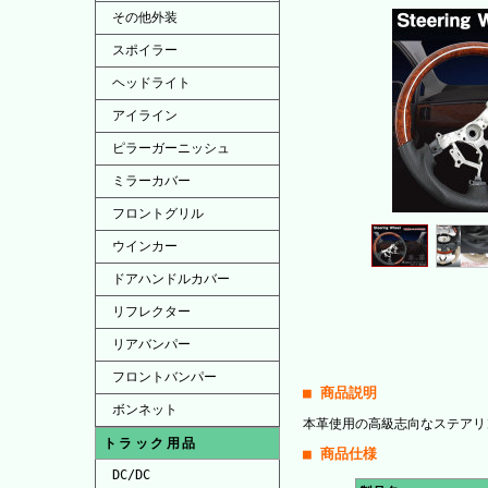
その他外装
スポイラー
ヘッドライト
アイライン
ピラーガーニッシュ
ミラーカバー
フロントグリル
ウインカー
ドアハンドルカバー
リフレクター
リアバンパー
フロントバンパー
■ 商品説明
ボンネット
本革使用の高級志向なステアリ
トラック用品
■ 商品仕様
DC/DC