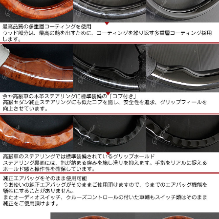
ールド
ステアリング裏面には、指が納まる窪みを施し滑りを抑えま
す。手指をリアルに捉えるホールドかんと操作性を確保しま
す。
■純正エアバッグをそのまま使用可能。
今お使いの純正エアバッグがそのままご使用いただけますの
で、今までのエアバッグ機能を犠牲にすることがありませ
ん。
またオーディオスイッチ、クルーズコントロールの付いた車
両もスイッチ類はそのまま純正をご使用いただけます。
■新品未使用品