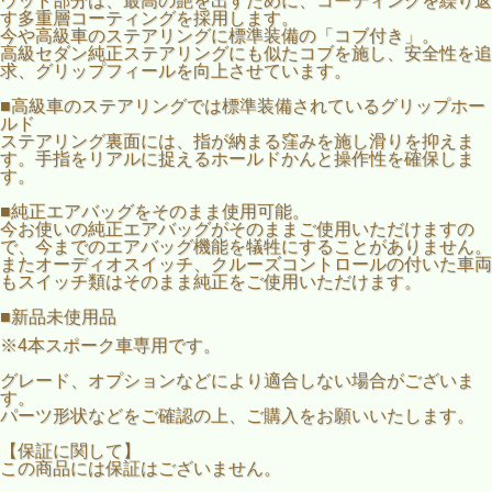
ウッド部分は、最高の艶を出すために、コーティングを繰り返
す多重層コーティングを採用します。
今や高級車のステアリングに標準装備の「コブ付き」。
高級セダン純正ステアリングにも似たコブを施し、安全性を追
求、グリップフィールを向上させています。
■高級車のステアリングでは標準装備されているグリップホー
ルド
ステアリング裏面には、指が納まる窪みを施し滑りを抑えま
す。手指をリアルに捉えるホールドかんと操作性を確保しま
す。
■純正エアバッグをそのまま使用可能。
今お使いの純正エアバッグがそのままご使用いただけますの
で、今までのエアバッグ機能を犠牲にすることがありません。
またオーディオスイッチ、クルーズコントロールの付いた車両
もスイッチ類はそのまま純正をご使用いただけます。
■新品未使用品
※4本スポーク車専用です。
グレード、オプションなどにより適合しない場合がございま
す。
パーツ形状などをご確認の上、ご購入をお願いいたします。
【保証に関して】
この商品には保証はございません。