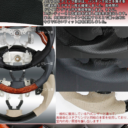
■適合車種：ヴォクシー 60系 後期
■適合年式：平成16年8月～平成19年5月
※4本スポーク車専用です。グレードにより3本スポークもご
ざいます。必ず現車をご確認ください。
■高級感あふれる本革採用のグリップ
レザー部分は、ソフトな手触り感と摩擦に強い素材を採用し
ています。
さらに熟練の職人によって縫いあげられたグリップ部分は、
パンチング加工を施すことで通気性とデザイン性も確保しま
した。長時間のドライビングでも汗を吸収発散します。
さらに、スポーティーさと高級感を追求し機能性を演出しま
す。
また、内部にはウレタンを使用することで握った時に今まで
にないフィット感を実現しました
■最高品質の多重層コーティングを使用
ウッド部分は、最高の艶を出すために、コーティングを繰り
返す多重層コーティングを採用します。
今や高級車のステアリングに標準装備の「コブ付き」。
高級セダン純正ステアリングにも似たコブを施し、安全性を
追求、グリップフィールを向上させています。
■高級車のステアリングでは標準装備されているグリップホ