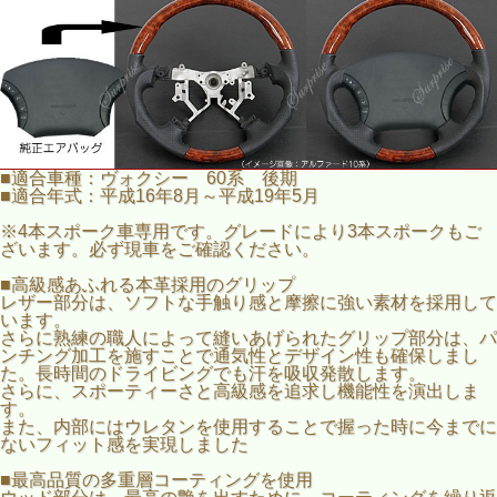
■適合車種：ヴォクシー 60系 後期
■適合年式：平成16年8月～平成19年5月
※4本スポーク車専用です。グレードにより3本スポークもご
ざいます。必ず現車をご確認ください。
■高級感あふれる本革採用のグリップ
レザー部分は、ソフトな手触り感と摩擦に強い素材を採用して
います。
さらに熟練の職人によって縫いあげられたグリップ部分は、パ
ンチング加工を施すことで通気性とデザイン性も確保しまし
た。長時間のドライビングでも汗を吸収発散します。
さらに、スポーティーさと高級感を追求し機能性を演出しま
す。
また、内部にはウレタンを使用することで握った時に今までに
ないフィット感を実現しました
■最高品質の多重層コーティングを使用