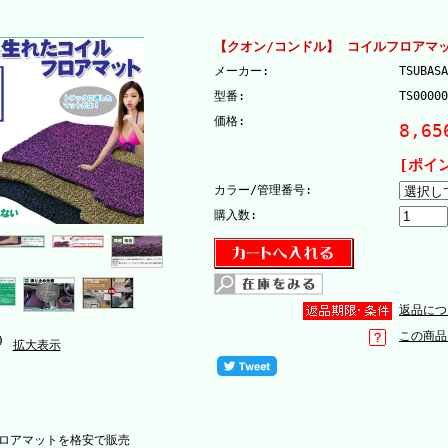
【クオン/コンドル】 コイルフロアマッ
メーカー:
TSUBASA
型番:
TS00000
価格:
8,65
[ポイ
カラー/管理番号:
購入数:
返品につ
この商品
拡大表示
ロアマットを格安で販売