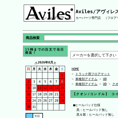
Aviles/アヴィレ
カーパーツ専門店 （フロアマ
商品検索
15時までの注文で当日
発送！
＜
2026年8月
＞
日
月
火
水
木
金
土
HOME
>
トラック用フロアマット
1
>
車種別アイテム
>
UD
2
3
4
5
6
7
8
>
車種別アイテム
>
UD
>
ク
9
10
11
12
13
14
15
【クオン/コンドル】 コイ
16
17
18
19
20
21
22
23
24
25
26
27
28
29
■ヒールパッド仕様
30
31
黒：ヒールパッド無し
黒＆紫：ヒールパッド無し
今日