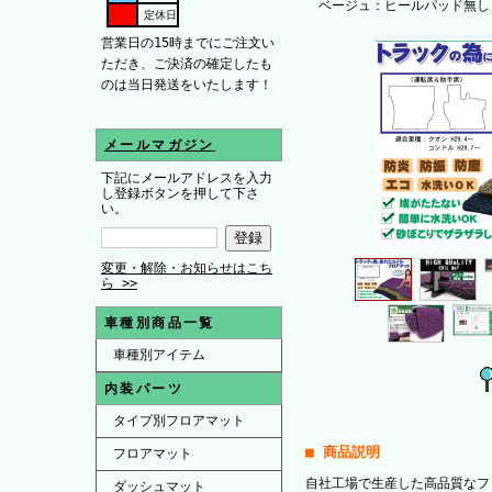
ベージュ：ヒールパッド無し
定休日
営業日の15時までにご注文い
ただき、ご決済の確定したも
のは当日発送をいたします！
メールマガジン
下記にメールアドレスを入力
し登録ボタンを押して下さ
い。
変更・解除・お知らせはこち
ら >>
車種別商品一覧
車種別アイテム
内装パーツ
タイプ別フロアマット
■ 商品説明
フロアマット
自社工場で生産した高品質なフ
ダッシュマット