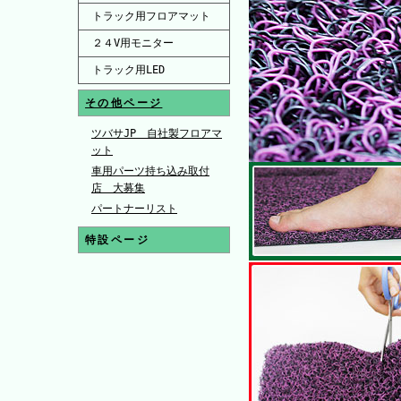
トラック用フロアマット
２４V用モニター
トラック用LED
その他ページ
ツバサJP 自社製フロアマ
ット
車用パーツ持ち込み取付
店 大募集
パートナーリスト
特設ページ