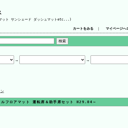
ス
ット サンシェード ダッシュマットetc...)
カートをみる
｜
マイページへ
オン
ルフロアマット 運転席＆助手席セット H29.04～