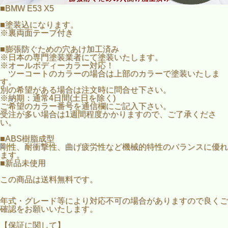
※納期：通常4日間(土日を除く)
■BMW E53 X5
ご希望のカラー番号を通信欄にご記入下さい。
受注が多い場合は1週間程度かかりますので、ご了承くださ
■塗装込になります。
い。
※裏両面テープ付き
■ABS樹脂成型
■膨張防ぐための穴あけ加工済み
剛性、耐衝撃性、曲げ疲労性など機械的特性のバランスに優
※日本の専門塗装業者にて塗装いたします。
れます。
※オールボディーカラー対応！
■新品未使用
ツーコートのカラーの場合は上部のカラーで塗装いたしま
す。
別の希望がある場合は注文時に問合せ下さい。
※納期：通常4日間(土日を除く)
ご希望のカラー番号を通信欄にご記入下さい。
受注が多い場合は1週間程度かかりますので、ご了承くださ
い。
■ABS樹脂成型
剛性、耐衝撃性、曲げ疲労性など機械的特性のバランスに優れ
ます。
■新品未使用
この商品は送料無料です。
年式・グレード等により対応不可の場合がありますので良くご
確認をお願いいたします。
【保証に関して】