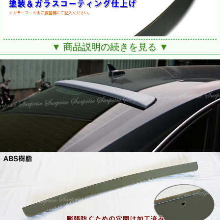
▼ 商品説明の続きを見る ▼
■BMW E53 X5
■塗装込になります。
※裏両面テープ付き
■膨張防ぐための穴あけ加工済み
※日本の専門塗装業者にて塗装いたします。
※オールボディーカラー対応！
ツーコートのカラーの場合は上部のカラーで塗装いたしま
す。
別の希望がある場合は注文時に問合せ下さい。