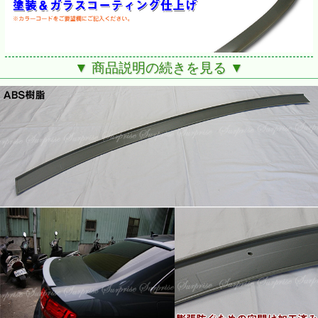
▼ 商品説明の続きを見る ▼
■AUDI A4 B8
■塗装込になります。
※裏両面テープ付き
■膨張防ぐための穴あけ加工済み
※日本の専門塗装業者にて塗装いたします。
※オールボディーカラー対応！
ツーコートのカラーの場合は上部のカラーで塗装いたしま
す。
別の希望がある場合は注文時に問合せ下さい。