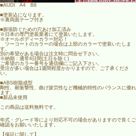
※納期：通常4日間(土日を除く)
■AUDI A4 B8
ご希望のカラー番号を通信欄にご記入下さい。
受注が多い場合は1週間程度かかりますので、ご了承くださ
■塗装込になります。
い。
※裏両面テープ付き
■ABS樹脂成型
■膨張防ぐための穴あけ加工済み
剛性、耐衝撃性、曲げ疲労性など機械的特性のバランスに優
※日本の専門塗装業者にて塗装いたします。
れます。
※オールボディーカラー対応！
■新品未使用
ツーコートのカラーの場合は上部のカラーで塗装いたしま
す。
別の希望がある場合は注文時に問合せ下さい。
※納期：通常4日間(土日を除く)
ご希望のカラー番号を通信欄にご記入下さい。
受注が多い場合は1週間程度かかりますので、ご了承くださ
い。
■ABS樹脂成型
剛性、耐衝撃性、曲げ疲労性など機械的特性のバランスに優れ
ます。
■新品未使用
この商品は送料無料です。
年式・グレード等により対応不可の場合がありますので良くご
確認をお願いいたします。
【保証に関して】