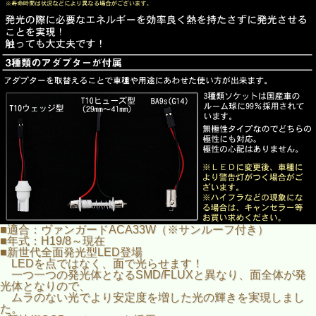
■適合：ヴァンガードACA33W（※サンルーフ付き）
■年式：H19/8～現在
■新世代全面発光型LED登場
LEDを点ではなく、面で光らせます！
一つ一つの発光体となるSMD/FLUXと異なり、面全体が発
光体となりので、
ムラのない光でより安定度を増した光の輝きを実現しまし
た。