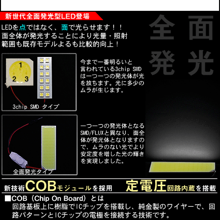
発光面の底に搭載されている新技術のCOBモジュールが
発光体全面を光らすこと
により、SMD/FLUXより薄く明るいランプが実現しまし
た。
■定電圧回路内蔵
発光駆動に定電流回路に内装しており、ハイブリッド車、
アイドリングストップ
付車等の電圧振れ幅の大きい車両で起こるチラツキや光源
の明滅をなくし安定し
た点灯をします。
■長寿命 省エネ
COBモジュールの寿命は約30，000～50，000時間となり
ます。
ほぼ取替える必要がないので、従来より経済的になりま
す。
※寿命時間は状況などにより異なる場合がございます。
発光の際に必要なエネルギーを効率よく熱を持たさずに発
光させることを実現。
■3種類のアダプターが付属
T10ウェッジ型
T10ヒューズ型（29mm～41mm)
BA9S（G14）
無極性タイプなのでどちらの極性にも対応！
■両面テープ付属、取付けかんたん！
■新品未使用