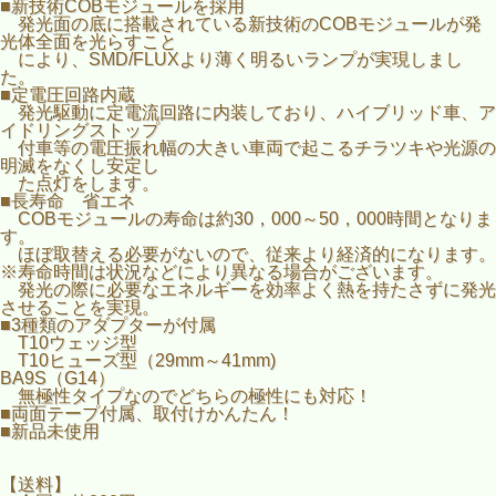
■新技術COBモジュールを採用
発光面の底に搭載されている新技術のCOBモジュールが発
光体全面を光らすこと
により、SMD/FLUXより薄く明るいランプが実現しまし
た。
■定電圧回路内蔵
発光駆動に定電流回路に内装しており、ハイブリッド車、ア
イドリングストップ
付車等の電圧振れ幅の大きい車両で起こるチラツキや光源の
明滅をなくし安定し
た点灯をします。
■長寿命 省エネ
COBモジュールの寿命は約30，000～50，000時間となりま
す。
ほぼ取替える必要がないので、従来より経済的になります。
※寿命時間は状況などにより異なる場合がございます。
発光の際に必要なエネルギーを効率よく熱を持たさずに発光
させることを実現。
■3種類のアダプターが付属
T10ウェッジ型
T10ヒューズ型（29mm～41mm)
BA9S（G14）
無極性タイプなのでどちらの極性にも対応！
■両面テープ付属、取付けかんたん！
■新品未使用
【送料】