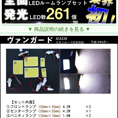
▼ 商品説明の続きを見る ▼
■適合：ヴァンガードACA33W（※サンルーフ付き）
■年式：H19/8～現在
■新世代全面発光型LED登場
LEDを点ではなく、面で光らせます！
一つ一つの発光体となるSMD/FLUXと異なり、面全体が発
光体となりので、
ムラのない光でより安定度を増した光の輝きを実現しまし
た。
■新技術COBモジュールを採用