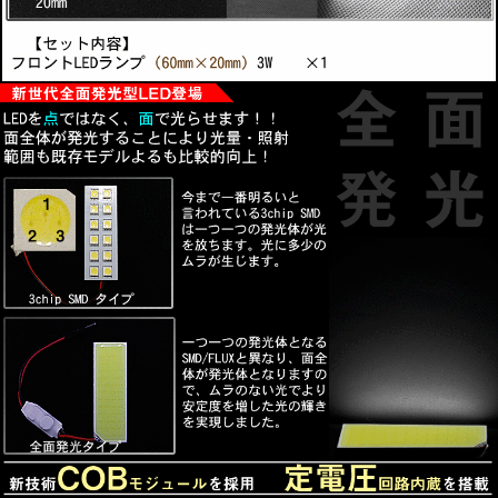
年式:H15/10-現在
■新世代全面発光型LED登場
LEDを点ではなく、面で光らせます！
一つ一つの発光体となるSMD/FLUXと異なり、面全体が発
光体となりので、
ムラのない光でより安定度を増した光の輝きを実現しまし
た。
■新技術COBモジュールを採用
発光面の底に搭載されている新技術のCOBモジュールが
発光体全面を光らすこと
により、SMD/FLUXより薄く明るいランプが実現しまし
た。
■定電圧回路内蔵
発光駆動に定電流回路に内装しており、ハイブリッド車、
アイドリングストップ
付車等の電圧振れ幅の大きい車両で起こるチラツキや光源
の明滅をなくし安定し
た点灯をします。
■長寿命 省エネ
COBモジュールの寿命は約30，000～50，000時間となり
ます。
ほぼ取替える必要がないので、従来より経済的になりま
す。
※寿命時間は状況などにより異なる場合がございます。
発光の際に必要なエネルギーを効率よく熱を持たさずに発
光させることを実現。
■3種類のアダプターが付属
T10ウェッジ型