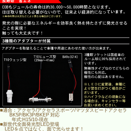
■適合：アクセラ/アクセラスポーツ/マツダスピードアクセラ
BK5P/BK3P/BKEP 対応
年式:H15/10-現在
■新世代全面発光型LED登場
LEDを点ではなく、面で光らせます！