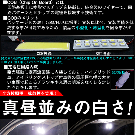
T10ヒューズ型（29mm～41mm)
BA9S（G14）
無極性タイプなのでどちらの極性にも対応！
■両面テープ付属、取付けかんたん！
■新品未使用