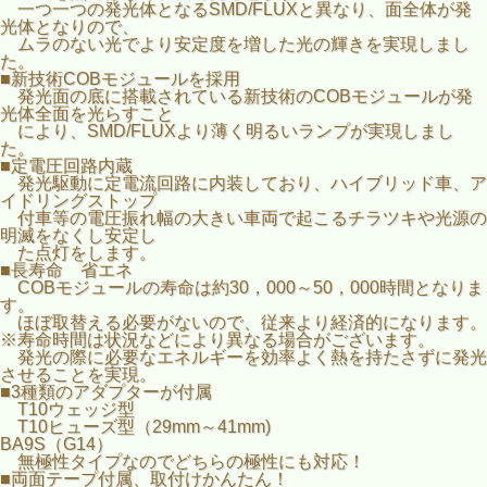
一つ一つの発光体となるSMD/FLUXと異なり、面全体が発
光体となりので、
ムラのない光でより安定度を増した光の輝きを実現しまし
た。
■新技術COBモジュールを採用
発光面の底に搭載されている新技術のCOBモジュールが発
光体全面を光らすこと
により、SMD/FLUXより薄く明るいランプが実現しまし
た。
■定電圧回路内蔵
発光駆動に定電流回路に内装しており、ハイブリッド車、ア
イドリングストップ
付車等の電圧振れ幅の大きい車両で起こるチラツキや光源の
明滅をなくし安定し
た点灯をします。
■長寿命 省エネ
COBモジュールの寿命は約30，000～50，000時間となりま
す。
ほぼ取替える必要がないので、従来より経済的になります。
※寿命時間は状況などにより異なる場合がございます。
発光の際に必要なエネルギーを効率よく熱を持たさずに発光
させることを実現。
■3種類のアダプターが付属
T10ウェッジ型
T10ヒューズ型（29mm～41mm)
BA9S（G14）
無極性タイプなのでどちらの極性にも対応！
■両面テープ付属、取付けかんたん！