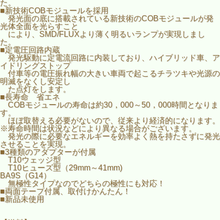
た。
■新技術COBモジュールを採用
発光面の底に搭載されている新技術のCOBモジュールが発
光体全面を光らすこと
により、SMD/FLUXより薄く明るいランプが実現しまし
た。
■定電圧回路内蔵
発光駆動に定電流回路に内装しており、ハイブリッド車、ア
イドリングストップ
付車等の電圧振れ幅の大きい車両で起こるチラツキや光源の
明滅をなくし安定し
た点灯をします。
■長寿命 省エネ
COBモジュールの寿命は約30，000～50，000時間となりま
す。
ほぼ取替える必要がないので、従来より経済的になります。
※寿命時間は状況などにより異なる場合がございます。
発光の際に必要なエネルギーを効率よく熱を持たさずに発光
させることを実現。
■3種類のアダプターが付属
T10ウェッジ型
T10ヒューズ型（29mm～41mm)
BA9S（G14）
無極性タイプなのでどちらの極性にも対応！
■両面テープ付属、取付けかんたん！
■新品未使用