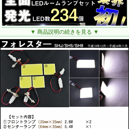
▼ 商品説明の続きを見る ▼
■スバル フォレスター
■適合：SHJ/SH5/SH9
■年式:H19/12-H24/11
■新世代全面発光型LED登場
LEDを点ではなく、面で光らせます！
一つ一つの発光体となるSMD/FLUXと異なり、面全体が発
光体となりので、
ムラのない光でより安定度を増した光の輝きを実現しまし
た。