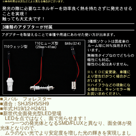
■スバル フォレスター
■適合：SHJ/SH5/SH9
■年式:H19/12-H24/11
■新世代全面発光型LED登場
LEDを点ではなく、面で光らせます！
一つ一つの発光体となるSMD/FLUXと異なり、面全体が発
光体となりので、
ムラのない光でより安定度を増した光の輝きを実現しまし