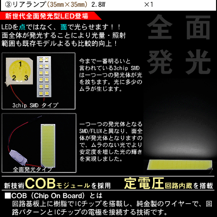
■新技術COBモジュールを採用
発光面の底に搭載されている新技術のCOBモジュールが
発光体全面を光らすこと
により、SMD/FLUXより薄く明るいランプが実現しまし
た。
■定電圧回路内蔵
発光駆動に定電流回路に内装しており、ハイブリッド車、
アイドリングストップ
付車等の電圧振れ幅の大きい車両で起こるチラツキや光源
の明滅をなくし安定し
た点灯をします。
■長寿命 省エネ
COBモジュールの寿命は約30，000～50，000時間となり
ます。
ほぼ取替える必要がないので、従来より経済的になりま
す。
※寿命時間は状況などにより異なる場合がございます。
発光の際に必要なエネルギーを効率よく熱を持たさずに発
光させることを実現。
■3種類のアダプターが付属
T10ウェッジ型
T10ヒューズ型（29mm～41mm)
BA9S（G14）
無極性タイプなのでどちらの極性にも対応！
■両面テープ付属、取付けかんたん！
■新品未使用