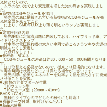
光体となりので、
ムラのない光でより安定度を増した光の輝きを実現しまし
た。
■新技術COBモジュールを採用
発光面の底に搭載されている新技術のCOBモジュールが発
光体全面を光らすこと
により、SMD/FLUXより薄く明るいランプが実現しまし
た。
■定電圧回路内蔵
発光駆動に定電流回路に内装しており、ハイブリッド車、ア
イドリングストップ
付車等の電圧振れ幅の大きい車両で起こるチラツキや光源の
明滅をなくし安定し
た点灯をします。
■長寿命 省エネ
COBモジュールの寿命は約30，000～50，000時間となりま
す。
ほぼ取替える必要がないので、従来より経済的になります。
※寿命時間は状況などにより異なる場合がございます。
発光の際に必要なエネルギーを効率よく熱を持たさずに発光
させることを実現。
■3種類のアダプターが付属
T10ウェッジ型
T10ヒューズ型（29mm～41mm)
BA9S（G14）
無極性タイプなのでどちらの極性にも対応！
■両面テープ付属、取付けかんたん！
■新品未使用