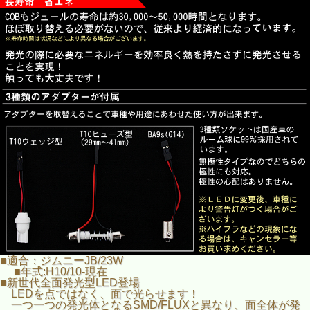
■適合：ジムニーJB/23W
■年式:H10/10-現在
■新世代全面発光型LED登場
LEDを点ではなく、面で光らせます！
一つ一つの発光体となるSMD/FLUXと異なり、面全体が発