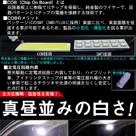
BA9S（G14）
無極性タイプなのでどちらの極性にも対応！
■両面テープ付属、取付けかんたん！
■新品未使用