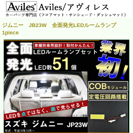
ジムニー JB23W 全面発光LEDルームランプ
1piece