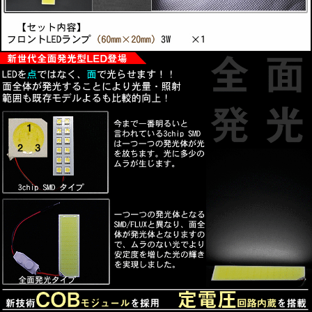
■新世代全面発光型LED登場
LEDを点ではなく、面で光らせます！
一つ一つの発光体となるSMD/FLUXと異なり、面全体が発
光体となりので、
ムラのない光でより安定度を増した光の輝きを実現しまし
た。
■新技術COBモジュールを採用
発光面の底に搭載されている新技術のCOBモジュールが
発光体全面を光らすこと
により、SMD/FLUXより薄く明るいランプが実現しまし
た。
■定電圧回路内蔵
発光駆動に定電流回路に内装しており、ハイブリッド車、
アイドリングストップ
付車等の電圧振れ幅の大きい車両で起こるチラツキや光源
の明滅をなくし安定し
た点灯をします。
■長寿命 省エネ
COBモジュールの寿命は約30，000～50，000時間となり
ます。
ほぼ取替える必要がないので、従来より経済的になりま
す。
※寿命時間は状況などにより異なる場合がございます。
発光の際に必要なエネルギーを効率よく熱を持たさずに発
光させることを実現。
■3種類のアダプターが付属
T10ウェッジ型
T10ヒューズ型（29mm～41mm)