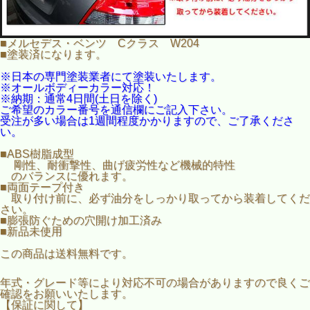
※オールボディーカラー対応！
※納期：通常4日間(土日を除く)
ご希望のカラー番号を通信欄にご記入下さい。
受注が多い場合は1週間程度かかりますので、ご了承くださ
■メルセデス・ベンツ Cクラス W204
い。
■塗装済になります。
■ABS樹脂成型
※日本の専門塗装業者にて塗装いたします。
剛性、耐衝撃性、曲げ疲労性など機械的特性
※オールボディーカラー対応！
のバランスに優れます。
※納期：通常4日間(土日を除く)
■両面テープ付き
ご希望のカラー番号を通信欄にご記入下さい。
取り付け前に、必ず油分をしっかり取ってから装着してく
受注が多い場合は1週間程度かかりますので、ご了承くださ
ださい。
い。
■膨張防ぐための穴開け加工済み
■新品未使用
■ABS樹脂成型
剛性、耐衝撃性、曲げ疲労性など機械的特性
のバランスに優れます。
■両面テープ付き
取り付け前に、必ず油分をしっかり取ってから装着してくだ
さい。
■膨張防ぐための穴開け加工済み
■新品未使用
この商品は送料無料です。
年式・グレード等により対応不可の場合がありますので良くご
確認をお願いいたします。
【保証に関して】