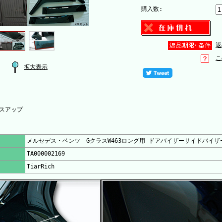
購入数:
返
こ
拡大表示
スアップ
メルセデス・ベンツ GクラスW463ロング用 ドアバイザーサイドバイ
TA000002169
TiarRich