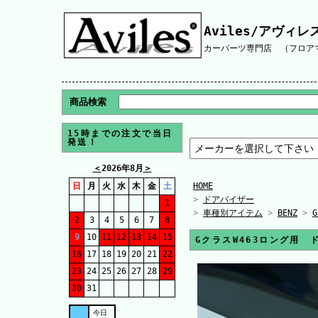
Aviles/アヴィレ
カーパーツ専門店 （フロアマ
商品検索
15時までの注文で当日
発送！
＜
2026年8月
＞
日
月
火
水
木
金
土
HOME
>
ドアバイザー
1
>
車種別アイテム
>
BENZ
>
2
3
4
5
6
7
8
9
10
11
12
13
14
15
GクラスW463ロング用
16
17
18
19
20
21
22
23
24
25
26
27
28
29
30
31
今日