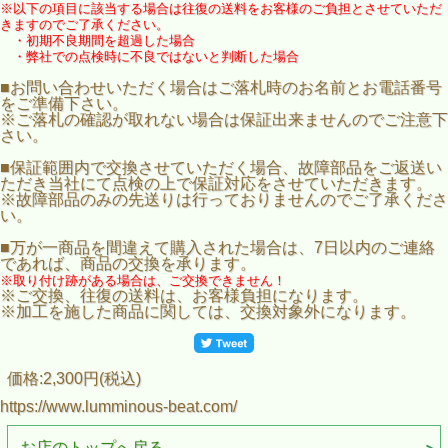
※以下の項目に該当する場合は往復の送料をお客様のご負担とさせていただ
きますのでご了承ください。
・初期不良期間を超過した場合
・弊社での点検時に不良ではないと判断した場合
■お問い合わせいただく場合はご落札時のお名前とお電話番号
をご準備下さい。
※ご落札の確認が取れない場合は保証出来ませんのでご注意下
さい。
■保証範囲内で交換させていただく場合、故障部品をご返送い
ただき当社にて点検の上で保証対応をさせていただきます。
※故障部品のみの先送りは行っておりませんのでご了承くださ
い。
■万が一商品を間違えて購入された場合は、7日以内のご連絡
であれば、商品の交換を承ります。
※取り付け跡がある場合は、ご交換できません！
※ご交換、往復の送料は、お客様負担になります。
※加工を施した商品に関しては、交換対象外になります。
価格:2,300円(税込)
https://www.lumminous-beat.com/
お店のトップへ戻る