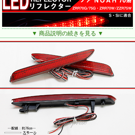
▼ 商品説明の続きを見る ▼
■適合車種：ノア70系
適合型式：ZRR70G/75G・ZRR70W/75W
※S・Siに適合
適合年式：H19.6～