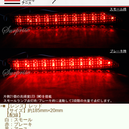
>■【レンズ】レッド
【サイズ】約185mm×20mm
【配線】
白：スモール
赤：ブレーキ
黒：アース