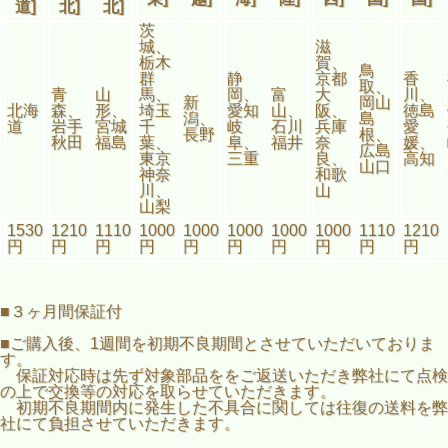
道]
北]
北]
茨
城、
滋
栃木
賀、
鳥
群
静
京都
香
取、
青
山
馬、
岡、
富
大
川、
新
岡山
北海
森、
形、
埼玉
愛知
山、
阪、
徳島
潟、
島
道
岩手
宮城
千
岐
石川
兵庫
愛
長野
根、
秋田
福島
葉、
阜、
福井
奈
媛、
広島
東京
三重
良、
高知
山口
神奈
和歌
川、
山
山梨
1530
1210
1110
1000
1000
1000
1000
1000
1110
1210
円
円
円
円
円
円
円
円
円
円
■３ヶ月間保証付
■ご購入後、1週間を初期不良期間とさせていただいておりま
す。
保証対応時は先ず対象部品ををご返送いただき弊社にて点検
の上で交換等の対応を取らせていただきます。
初期不良期間内に発生した不具合に関しては往復の送料を弊
社にて負担させていただきます。