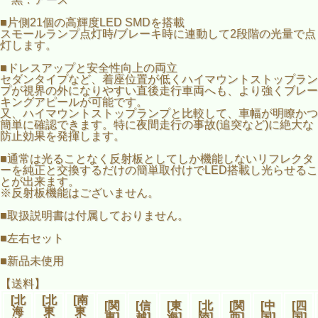
■片側21個の高輝度LED SMDを搭載
スモールランプ点灯時/ブレーキ時に連動して2段階の光量で点
灯します。
■ドレスアップと安全性向上の両立
セダンタイプなど、着座位置が低くハイマウントストップラン
プが視界の外になりやすい直後走行車両へも、より強くブレー
キングアピールが可能です。
又、ハイマウントストップランプと比較して、車幅が明瞭かつ
簡単に確認できます。特に夜間走行の事故(追突など)に絶大な
防止効果を発揮します。
■通常は光ることなく反射板としてしか機能しないリフレクタ
ーを純正と交換するだけの簡単取付けでLED搭載し光らせるこ
とが出来ます。
※反射板機能はございません。
■取扱説明書は付属しておりません。
■左右セット
■新品未使用
【送料】
[北
[北
[南
[関
[信
[東
[北
[関
[中
[四
海
東
東
東]
越]
海]
陸]
西]
国]
国]