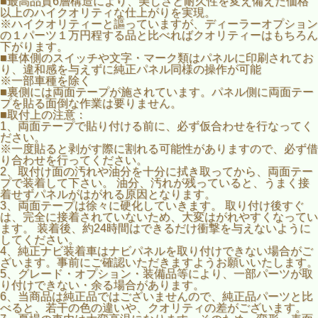
■最高品質6層構造により、美しさと耐久性を変え備えた価格
以上のハイクオリティな仕上がりを実現。
※ハイクオリティーと謳っていますが、ディーラーオプション
の１パーツ１万円程する品と比べればクオリティーはもちろん
下がります。
■車体側のスイッチや文字・マーク類はパネルに印刷されてお
■適合車種:ゼストJE1/JE2
り、違和感を与えずに純正パネル同様の操作が可能
■適合年式：H18/3～H24/6
※一部車種を除く
■ＡＢＳ樹脂
■裏側には両面テープが施されています。パネル側に両面テー
■新品未使用品
プを貼る面倒な作業は要りません。
■取付上の注意：
■高級感を底上げしてくれるインテリアパネル。見た目のク
1、両面テープで貼り付ける前に、必ず仮合わせを行なってく
オリティはもちろん、耐久性が高く、フィッティング精度に
ださい。
優れているのが魅力。
※一度貼ると剥がす際に割れる可能性がありますので、必ず借
■最高品質6層構造により、美しさと耐久性を変え備えた価
り合わせを行ってください。
格以上のハイクオリティな仕上がりを実現。
2、取付け面の汚れや油分を十分に拭き取ってから、両面テー
※１パーツ１万円程する純正品と比べるとクオリティー差が
プで装着して下さい。 油分、汚れが残っていると、うまく接
あります。
着せずパネルがはがれる原因となります。
■車体側のスイッチや文字・マーク類はパネルに印刷されて
3、両面テープは徐々に硬化していきます。 取り付け後すぐ
おり、違和感を与えずに純正パネル同様の操作が可能。
は、完全に接着されていないため、大変はがれやすくなってい
※一部車種を除く
ます。 装着後、約24時間はできるだけ衝撃を与えないように
■裏側には両面テープが施されています。パネル側に両面テ
してください。
ープを貼る面倒な作業は要りません。
4、純正ナビ装着車はナビパネルを取り付けできない場合がご
ざいます。事前にご確認いただきますようお願いいたします。
5、グレード・オプション・装備品等により、一部パーツが取
り付けできない・余る場合があります。
6、当商品は純正品ではございませんので、純正品パーツと比
べると、若干の色の違いや、クオリティの差がございます。