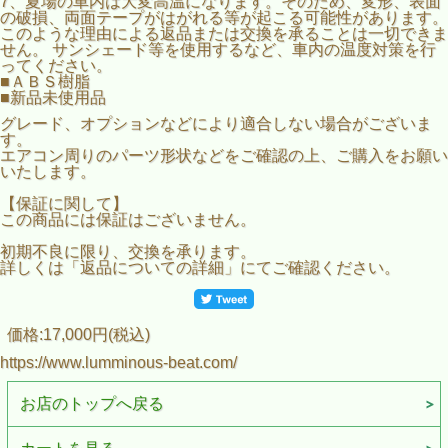
7、夏場の車内は大変高温になります。そのため、変形、表面
の破損、両面テープがはがれる等が起こる可能性があります。
このような理由による返品または交換を承ることは一切できま
せん。 サンシェード等を使用するなど、車内の温度対策を行
ってください。
■ＡＢＳ樹脂
■新品未使用品
グレード、オプションなどにより適合しない場合がございま
す。
エアコン周りのパーツ形状などをご確認の上、ご購入をお願い
いたします。
【保証に関して】
この商品には保証はございません。
初期不良に限り、交換を承ります。
詳しくは「返品についての詳細」にてご確認ください。
価格:17,000円(税込)
https://www.lumminous-beat.com/
お店のトップへ戻る