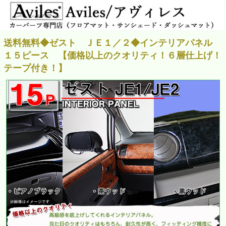
送料無料◆ゼスト ＪＥ１／２◆インテリアパネル
１５ピース 【価格以上のクオリティ！６層仕上げ！
テープ付き！】