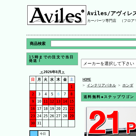
Aviles/アヴィレ
カーパーツ専門店 （フロアマ
商品検索
15時までの注文で当日
発送！
＜
2026年8月
＞
日
月
火
水
木
金
土
HOME
>
インテリアパネル
>
ホンダ
1
2
3
4
5
6
7
8
送料無料◆ステップワゴン
9
10
11
12
13
14
15
16
17
18
19
20
21
22
23
24
25
26
27
28
29
30
31
今日