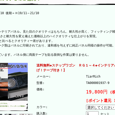
0 後期＝Ｈ19/11～21/10
ンテリアパネル。見た目のクオリティはもちろん、耐久性が高く、フィッティング
しさと耐久性を変え備えた価格以上のハイクオリティな仕上がりを実現。
と比べるとクオリティー差があります。
ーク類はパネルに印刷されており、違和感を与えずに純正パネル同様の操作が可能
ています。パネル側に両面テープを貼る面倒な作業は要りません。
送料無料◆ステップワゴン ＲＧ１～４◆インテリ
げ！テープ付き！】
メーカー:
TiarRich
型番:
TA000001937-9
価格:
19,800円
(税
[ポイント還元 
カラー:
購入数:
セット