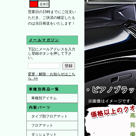
定休日
営業日の15時までにご注文い
ただき、ご決済の確定したも
のは当日発送をいたします！
メールマガジン
下記にメールアドレスを入力
し登録ボタンを押して下さ
い。
変更・解除・お知らせはこち
ら >>
車種別商品一覧
車種別アイテム
内装パーツ
タイプ別フロアマット
フロアマット
ダッシュマット