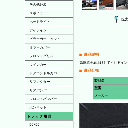
その他外装
スポイラー
拡
ヘッドライト
アイライン
ピラーガーニッシュ
ミラーカバー
■ 商品説明
フロントグリル
高級感を底上げしてくれるイン
ウインカー
■ 商品仕様
ドアハンドルカバー
製品名
リフレクター
型番
リアバンパー
メーカー
フロントバンパー
ボンネット
トラック用品
DC/DC