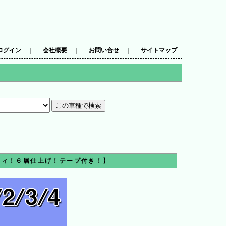
ログイン
｜
会社概要
｜
お問い合せ
｜
サイトマップ
ティ！６層仕上げ！テープ付き！】