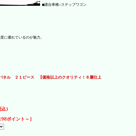
■適合車種:ステップワゴン
精度に優れているのが魅力。
。
アパネル ２１ピース 【価格以上のクオリティ！６層仕上
込)
198ポイント～]