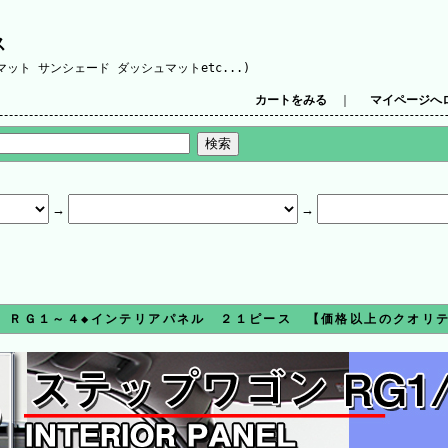
ス
ット サンシェード ダッシュマットetc...)
カートをみる
｜
マイページへ
 ＲＧ１～４◆インテリアパネル ２１ピース 【価格以上のクオリ