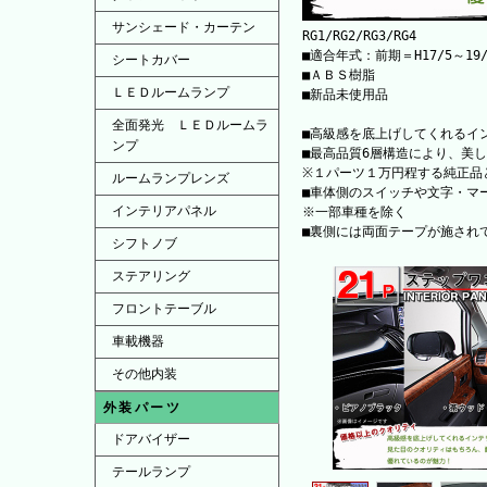
サンシェード・カーテン
RG1/RG2/RG3/RG4
■適合年式：前期＝H17/5～19/1
シートカバー
■ＡＢＳ樹脂
ＬＥＤルームランプ
■新品未使用品
全面発光 ＬＥＤルームラ
■高級感を底上げしてくれるイ
ンプ
■最高品質6層構造により、美
※１パーツ１万円程する純正品
ルームランプレンズ
■車体側のスイッチや文字・マ
インテリアパネル
※一部車種を除く
■裏側には両面テープが施され
シフトノブ
ステアリング
フロントテーブル
車載機器
その他内装
外装パーツ
ドアバイザー
テールランプ