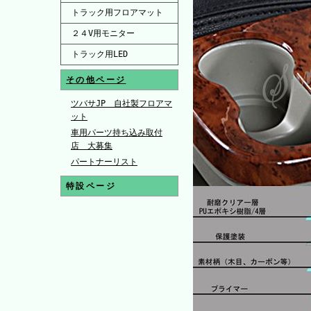
トラック用フロアマット
２４V用モニター
トラック用LED
その他ページ
ツバサJP 自社製フロアマ
ット
車用パーツ持ち込み取付
店 大募集
パートナーリスト
特設ページ