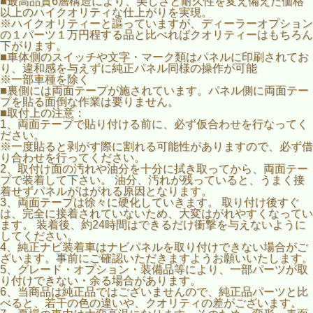
■最高品質6層構造により、美しさと耐久性を変え備えた価格
以上のハイクオリティな仕上がりを実現。
※ハイクオリティーと謳っていますが、ディーラーオプション
の１パーツ１万円程する品と比べればクオリティーはもちろん
下がります。
■車体側のスイッチや文字・マーク類はパネルに印刷されてお
■適合車種:タントL375S/L385S
り、違和感を与えずに純正パネル同様の操作が可能
■適合年式：前期 H19/12～
※一部車種を除く
■ＡＢＳ樹脂
■裏側には両面テープが施されています。パネル側に両面テー
■新品未使用品
プを貼る面倒な作業は要りません。
■取付上の注意：
■高級感を底上げしてくれるインテリアパネル。見た目のク
1、両面テープで貼り付ける前に、必ず仮合わせを行なってく
オリティはもちろん、耐久性が高く、フィッティング精度に
ださい。
優れているのが魅力。
※一度貼ると剥がす際に割れる可能性がありますので、必ず借
■最高品質6層構造により、美しさと耐久性を変え備えた価
り合わせを行ってください。
格以上のハイクオリティな仕上がりを実現。
2、取付け面の汚れや油分を十分に拭き取ってから、両面テー
※１パーツ１万円程する純正品と比べるとクオリティー差が
プで装着して下さい。 油分、汚れが残っていると、うまく接
あります。
着せずパネルがはがれる原因となります。
■車体側のスイッチや文字・マーク類はパネルに印刷されて
3、両面テープは徐々に硬化していきます。 取り付け後すぐ
おり、違和感を与えずに純正パネル同様の操作が可能。
は、完全に接着されていないため、大変はがれやすくなってい
※一部車種を除く
ます。 装着後、約24時間はできるだけ衝撃を与えないように
■裏側には両面テープが施されています。パネル側に両面テ
してください。
ープを貼る面倒な作業は要りません。
4、純正ナビ装着車はナビパネルを取り付けできない場合がご
ざいます。事前にご確認いただきますようお願いいたします。
5、グレード・オプション・装備品等により、一部パーツが取
り付けできない・余る場合があります。
6、当商品は純正品ではございませんので、純正品パーツと比
べると、若干の色の違いや、クオリティの差がございます。