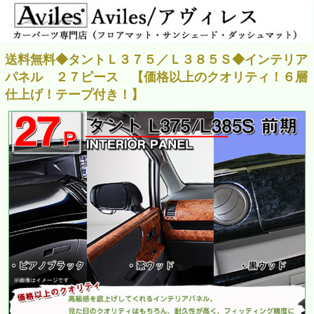
送料無料◆タントＬ３７５／Ｌ３８５Ｓ◆インテリア
パネル ２７ピース 【価格以上のクオリティ！６層
仕上げ！テープ付き！】