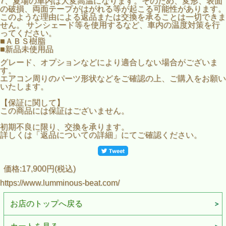
7、夏場の車内は大変高温になります。そのため、変形、表面
の破損、両面テープがはがれる等が起こる可能性があります。
このような理由による返品または交換を承ることは一切できま
せん。 サンシェード等を使用するなど、車内の温度対策を行
ってください。
■ＡＢＳ樹脂
■新品未使用品
グレード、オプションなどにより適合しない場合がございま
す。
エアコン周りのパーツ形状などをご確認の上、ご購入をお願い
いたします。
【保証に関して】
この商品には保証はございません。
初期不良に限り、交換を承ります。
詳しくは「返品についての詳細」にてご確認ください。
価格:17,900円(税込)
https://www.lumminous-beat.com/
お店のトップへ戻る