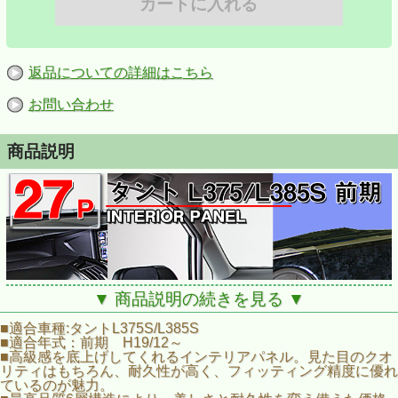
返品についての詳細はこちら
お問い合わせ
商品説明
▼ 商品説明の続きを見る ▼
■適合車種:タントL375S/L385S
■適合年式：前期 H19/12～
■高級感を底上げしてくれるインテリアパネル。見た目のクオ
リティはもちろん、耐久性が高く、フィッティング精度に優れ
ているのが魅力。