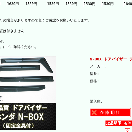
円
1630円
1530円
1530円
1530円
1530円
1530円
164
可の場合がありますので良くご確認をお願いいたします。
証は付きません
す。
」にてご確認ください。
N-BOX ドアバイザー
メーカー:
型番:
価格:
購入数: