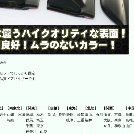
適合
セットでしっかり固定
品質ドアバイザーです。
北]
[南東北]
[関東]
[信越]
[東海]
[北陸]
[関西]
[中
岩手
山形、宮城
茨城、栃木
新潟、長野
静岡、愛知
富山、石川
滋賀、京都
鳥取
福島
群馬、埼玉
岐阜、三重
福井
大阪、兵庫
島根
千葉、東京
奈良、和歌山
山口
神奈川、山梨