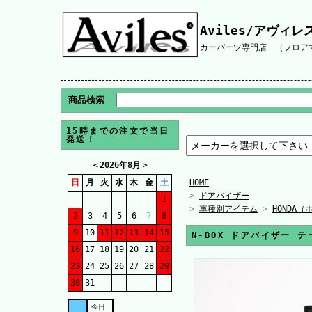
Aviles/アヴィレ
カーパーツ専門店 （フロアマ
商品検索
15時までの注文で当日
発送！
＜
2026年8月
＞
日
月
火
水
木
金
土
HOME
>
ドアバイザー
1
>
車種別アイテム
>
HONDA（
2
3
4
5
6
7
8
9
10
11
12
13
14
15
N-BOX ドアバイザー 
16
17
18
19
20
21
22
23
24
25
26
27
28
29
30
31
今日