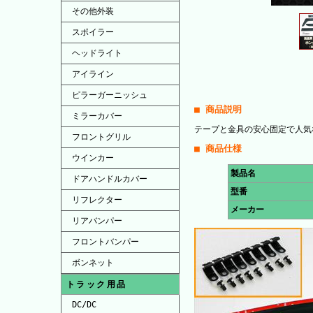
その他外装
スポイラー
ヘッドライト
アイライン
ピラーガーニッシュ
■ 商品説明
ミラーカバー
テープと金具の安心固定で人気
フロントグリル
■ 商品仕様
ウインカー
製品名
ドアハンドルカバー
型番
リフレクター
メーカー
リアバンパー
フロントバンパー
ボンネット
トラック用品
DC/DC