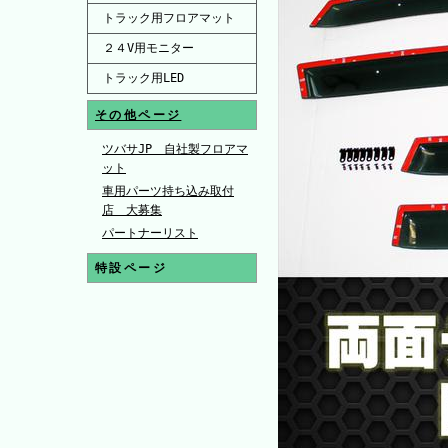
トラック用フロアマット
２４V用モニター
トラック用LED
その他ページ
ツバサJP 自社製フロアマ
ット
車用パーツ持ち込み取付
店 大募集
パートナーリスト
特設ページ