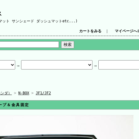
ス
ット サンシェード ダッシュマットetc...)
カートをみる
｜
マイページへ
ホンダ）
>
N-BOX
>
JF1/JF2
テープ＆金具固定