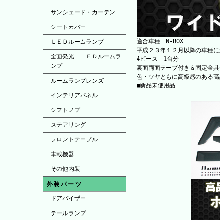
サンシェード・カーテン
シートカバー
適合車種 N-BOX
ＬＥＤルームランプ
平成２３年１２月以降の車種に
全面発光 ＬＥＤルームラ
4ピース 1台分
ンプ
裏面両面テープ付き＆固定金具
色・ツヤともに高級感のある高
ルームランプレンズ
■新品未使用品
インテリアパネル
シフトノブ
ステアリング
フロントテーブル
車載機器
その他内装
外装パーツ
ドアバイザー
テールランプ