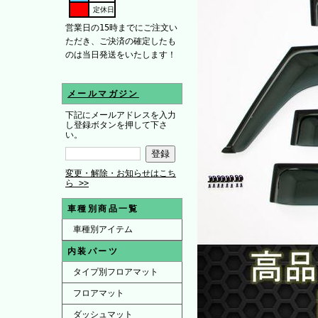
定休日
営業日の15時までにご注文い
ただき、ご決済の確定したも
のは当日発送をいたします！
メールマガジン
下記にメールアドレスを入力
し登録ボタンを押して下さ
い。
変更・解除・お知らせはこち
ら >>
車種別商品一覧
車種別アイテム
内装パーツ
タイプ別フロアマット
フロアマット
ダッシュマット