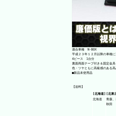
適合車種 N-BOX
平成２３年１２月以降の車種に
4ピース 1台分
裏面両面テープ付き＆固定金具
色・ツヤともに高級感のある高
■新品未使用品
【送料】
[北海道]
[北東
北海道
青森、
秋田