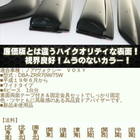
適合車種：ノア/ヴォクシー ＶＯＸＹ
■型式：DBA-ZRR70W/75W
■平成１９年６月から
■ワイドタイプ
■4ピース 1台分
裏面両面テープ付き＆固定金具セットでしっかり固定
色・ツヤともに高級感のある高品質ドアバイザーです。
■新品未使用品
【送料】
[北
[北
[南
[関
[信
[東
[北
[関
[中
[四
海
東
東
東]
越]
海]
陸]
西]
国]
国]
道]
北]
北]