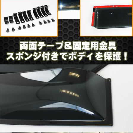
適合車種：ノア/ヴォクシー ＶＯＸＹ
■型式：DBA-ZRR70W/75W
■平成１９年６月から
■ワイドタイプ
■4ピース 1台分
裏面両面テープ付き＆固定金具セットでしっかり固定
色・ツヤともに高級感のある高品質ドアバイザーです。
■新品未使用品