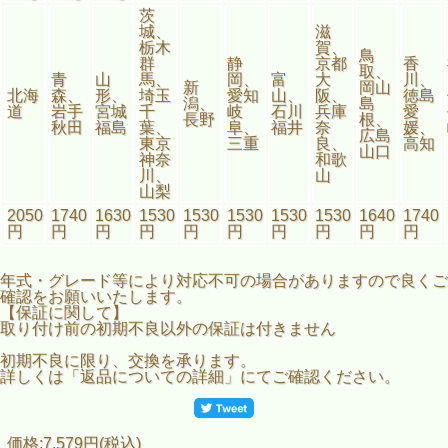
茨
城、
滋
栃木
賀、
鳥
群
静
京都
香
取、
青
山
馬、
岡、
富
大
川、
新
岡山
北海
森、
形、
埼玉
愛知
山、
阪、
徳島
潟、
島
道
岩手
宮城
千
岐
石川
兵庫
愛
長野
根、
秋田
福島
葉、
阜、
福井
奈
媛、
広島
東京
三重
良、
高知
山口
神奈
和歌
川、
山
山梨
2050
1740
1630
1530
1530
1530
1530
1530
1640
1740
円
円
円
円
円
円
円
円
円
円
年式・グレード等により対応不可の場合がありますので良くご
確認をお願いいたします。
【保証に関して】
取り付け前の初期不良以外の保証は付きません
初期不良に限り、交換を承ります。
詳しくは「返品についての詳細」にてご確認ください。
価格:7,579円(税込)