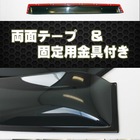
適合車種 アルト ＨＡ24S
平成１６年９月から平成２１年１２月迄
ノーマルタイプ
4ピース 1台分
裏面両面テープ付き＆固定金具セットでしっかり固定
色・ツヤともに高級感のある高品質ドアバイザーです。
■新品未使用品