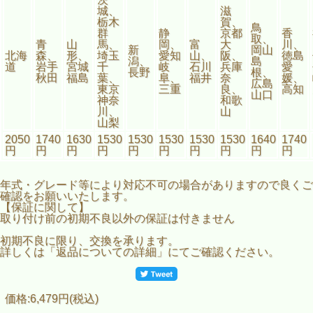
城、
滋
栃木
賀、
鳥
群
静
京都
香
取、
青
山
馬、
岡、
富
大
川、
新
岡山
北海
森、
形、
埼玉
愛知
山、
阪、
徳島
潟、
島
道
岩手
宮城
千
岐
石川
兵庫
愛
長野
根、
秋田
福島
葉、
阜、
福井
奈
媛、
広島
東京
三重
良、
高知
山口
神奈
和歌
川、
山
山梨
2050
1740
1630
1530
1530
1530
1530
1530
1640
1740
円
円
円
円
円
円
円
円
円
円
年式・グレード等により対応不可の場合がありますので良くご
確認をお願いいたします。
【保証に関して】
取り付け前の初期不良以外の保証は付きません
初期不良に限り、交換を承ります。
詳しくは「返品についての詳細」にてご確認ください。
価格:6,479円(税込)