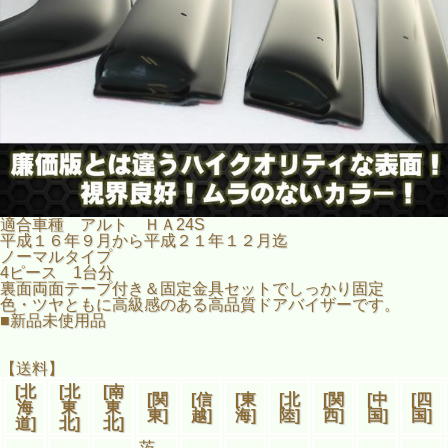
適合車種 アルト ＨＡ24S
平成１６年９月から平成２１年１２月迄
ノーマルタイプ
4ピース 1台分
裏面両面テープ付き＆固定金具セットでしっかり固定
色・ツヤともに高級感のある高品質ドアバイザーです。
■新品未使用品
【送料】
[北
[北
[南
[関
[信
[東
[北
[関
[中
[四
海
東
東
東]
越]
海]
陸]
西]
国]
国]
道]
北]
北]
茨