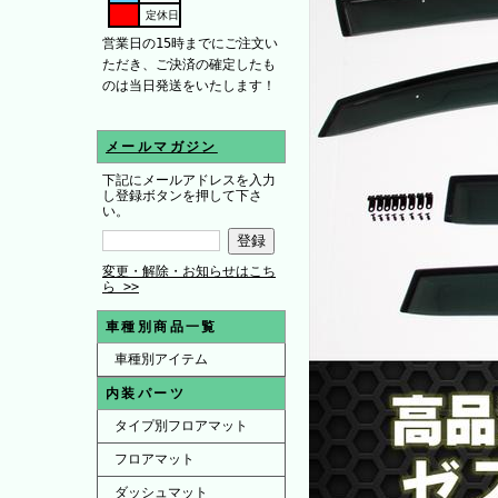
定休日
営業日の15時までにご注文い
ただき、ご決済の確定したも
のは当日発送をいたします！
メールマガジン
下記にメールアドレスを入力
し登録ボタンを押して下さ
い。
変更・解除・お知らせはこち
ら >>
車種別商品一覧
車種別アイテム
内装パーツ
タイプ別フロアマット
フロアマット
ダッシュマット