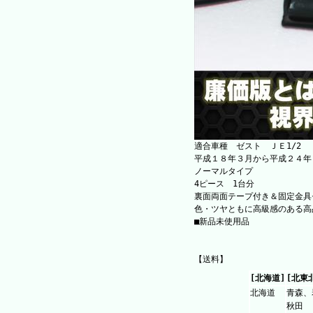
適合車種 ゼスト ＪＥ1/2
平成１８年３月から平成２４年
ノーマルタイプ
4ピース 1台分
裏面両面テープ付き＆固定金具
色・ツヤともに高級感のある高
■新品未使用品
【送料】
[北海道]
[北東
北海道
青森、
秋田