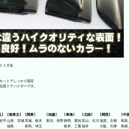
１１月迄
セットでしっかり固定
品質ドアバイザーです。
北]
[南東北]
[関東]
[信越]
[東海]
[北陸]
[関西]
[中
岩手
山形、宮城
茨城、栃木
新潟、長野
静岡、愛知
富山、石川
滋賀、京都
鳥取
福島
群馬、埼玉
岐阜、三重
福井
大阪、兵庫
島根