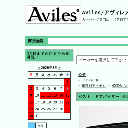
Aviles/アヴィレ
カーパーツ専門店 （フロアマ
商品検索
15時までの注文で当日
発送！
＜
2026年8月
＞
日
月
火
水
木
金
土
HOME
>
ドアバイザー
1
>
車種別アイテム
>
HONDA（
2
3
4
5
6
7
8
9
10
11
12
13
14
15
ゼスト ドアバイザー 両
16
17
18
19
20
21
22
23
24
25
26
27
28
29
30
31
今日