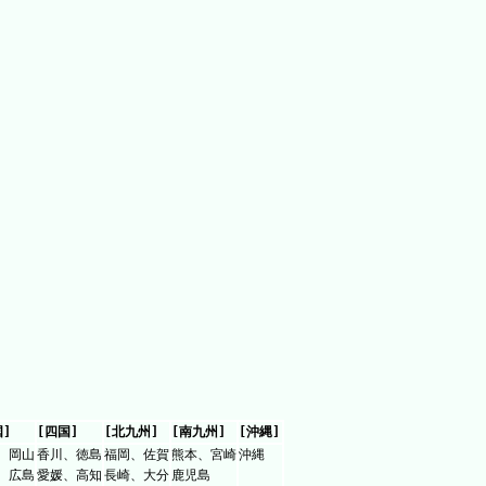
国]
[四国]
[北九州]
[南九州]
[沖縄]
、岡山
香川、徳島
福岡、佐賀
熊本、宮崎
沖縄
、広島
愛媛、高知
長崎、大分
鹿児島