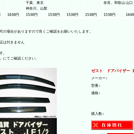
千葉、東京
奈良、和歌山
山口
神奈川、山梨
円
1630円
1530円
1530円
1530円
1530円
1530円
164
可の場合がありますので良くご確認をお願いいたします。
証は付きません
す。
」にてご確認ください。
ゼスト ドアバイザー 
メーカー:
型番:
価格:
購入数: