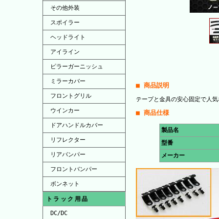
その他外装
スポイラー
ヘッドライト
アイライン
ピラーガーニッシュ
ミラーカバー
■ 商品説明
フロントグリル
テープと金具の安心固定で人気
ウインカー
■ 商品仕様
ドアハンドルカバー
製品名
リフレクター
型番
リアバンパー
メーカー
フロントバンパー
ボンネット
トラック用品
DC/DC