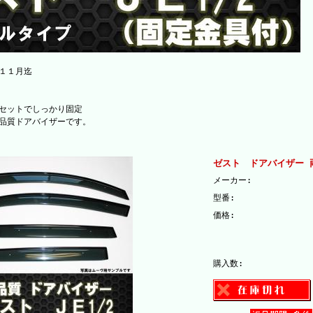
１１月迄
セットでしっかり固定
品質ドアバイザーです。
ゼスト ドアバイザー 
メーカー:
型番:
価格:
購入数: