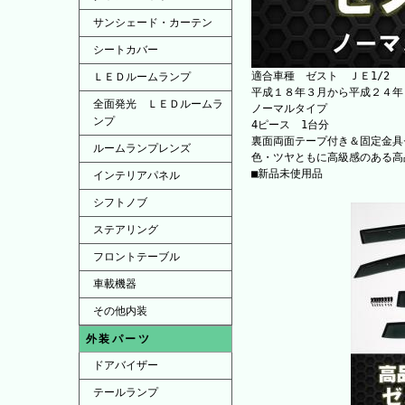
サンシェード・カーテン
シートカバー
適合車種 ゼスト ＪＥ1/2
ＬＥＤルームランプ
平成１８年３月から平成２４年
全面発光 ＬＥＤルームラ
ノーマルタイプ
ンプ
4ピース 1台分
裏面両面テープ付き＆固定金具
ルームランプレンズ
色・ツヤともに高級感のある高
■新品未使用品
インテリアパネル
シフトノブ
ステアリング
フロントテーブル
車載機器
その他内装
外装パーツ
ドアバイザー
テールランプ