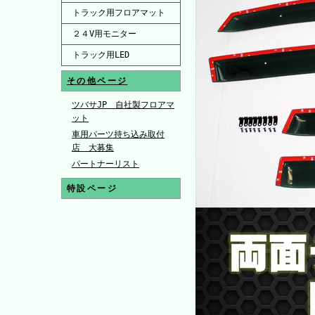
トラック用フロアマット
２４V用モニター
トラック用LED
その他ページ
ツバサJP 自社製フロアマ
ット
車用パーツ持ち込み取付
店 大募集
パートナーリスト
特設ページ