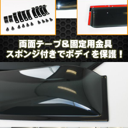
適合車種 ワゴンR MH21S/22S
平成１５年９月から２０年６月迄
ワイドタイプ
4ピース 1台分
裏面両面テープ付き＆固定金具セットでしっかり固定
色・ツヤともに高級感のある高品質ドアバイザーです。
■新品未使用品