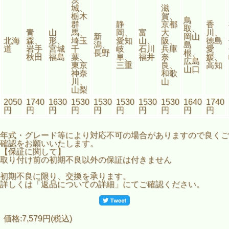
城、
滋
栃木
賀、
鳥
群
静
京都
香
取、
青
山
馬、
岡、
富
大
川、
新
岡山
北海
森、
形、
埼玉
愛知
山、
阪、
徳島
潟、
島
道
岩手
宮城
千
岐
石川
兵庫
愛
長野
根、
秋田
福島
葉、
阜、
福井
奈
媛、
広島
東京
三重
良、
高知
山口
神奈
和歌
川、
山
山梨
2050
1740
1630
1530
1530
1530
1530
1530
1640
1740
円
円
円
円
円
円
円
円
円
円
年式・グレード等により対応不可の場合がありますので良くご
確認をお願いいたします。
【保証に関して】
取り付け前の初期不良以外の保証は付きません
初期不良に限り、交換を承ります。
詳しくは「返品についての詳細」にてご確認ください。
価格:7,579円(税込)