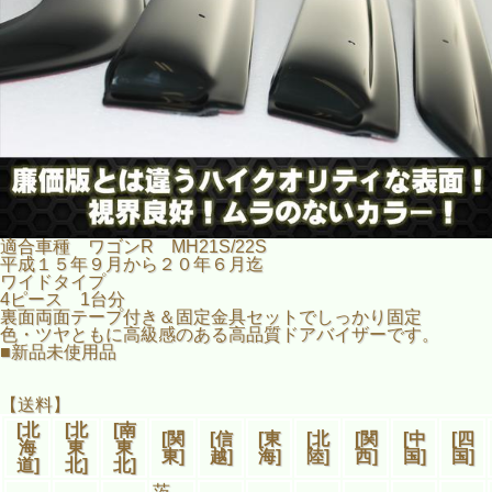
適合車種 ワゴンR MH21S/22S
平成１５年９月から２０年６月迄
ワイドタイプ
4ピース 1台分
裏面両面テープ付き＆固定金具セットでしっかり固定
色・ツヤともに高級感のある高品質ドアバイザーです。
■新品未使用品
【送料】
[北
[北
[南
[関
[信
[東
[北
[関
[中
[四
海
東
東
東]
越]
海]
陸]
西]
国]
国]
道]
北]
北]
茨