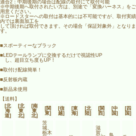
適合2：中期後期の場合は配線の取付にて取付可能
※中期後期へ取付されたい方は、別途で「変換ハーネス」をご
用意ください。
※ロードスターへの取付は基本的には不可能ですが、取付実績
内では裏面加工を
して頂ければ取付できます。その場合「保証対象外」となりま
す。
■スポーティーなブラック
■LEDテールランプに交換するだけで視認性UP
し、超目立ち度もUP！
■取付け配線簡単！
■反射板内蔵
■新品未使用
【送料】
[北
[北
[南
[関
[信
[東
[北
[関
[中
[四
海
東
東
東]
越]
海]
陸]
西]
国]
国]
道]
北]
北]
茨
城、
滋
栃木
賀、
鳥