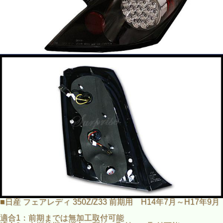
■スポーティーなブラック
■LEDテールランプに交換するだけで視認性UP
し、超目立ち度もUP！
■取付け配線簡単！
■反射板内蔵
■新品未使用
■日産 フェアレディ 350Z/Z33 前期用 H14年7月～H17年9月
適合1：前期までは無加工取付可能