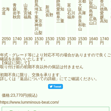
群
静
京都
香
取、
青
山
馬、
岡、
富
大
川、
新
岡山
北海
森、
形、
埼玉
愛知
山、
阪、
徳島
潟、
島
道
岩手
宮城
千
岐
石川
兵庫
愛
長野
根、
秋田
福島
葉、
阜、
福井
奈
媛、
広島
東京
三重
良、
高知
山口
神奈
和歌
川、
山
山梨
2050
1740
1630
1530
1530
1530
1530
1530
1640
1740
円
円
円
円
円
円
円
円
円
円
年式・グレード等により対応不可の場合がありますので良くご
確認をお願いいたします。
【保証に関して】
取り付け前の初期不良以外の保証は付きません
初期不良に限り、交換を承ります。
詳しくは「返品についての詳細」にてご確認ください。
価格:23,770円(税込)
https://www.lumminous-beat.com/