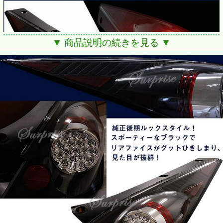
▼ 商品説明の続きを見る ▼
■日産 フェアレディ 350Z/Z33 前期用 H14年7月～H17年9
月
適合1：前期までは無加工取付可能
適合2：中期後期の場合は配線の取付にて取付可能
※中期後期へ取付されたい方は、別途で「変換ハーネス」を
ご用意ください。
※ロードスターへの取付は基本的には不可能ですが、取付実
績内では裏面加工を
して頂ければ取付できます。その場合「保証対象外」となり
ます。