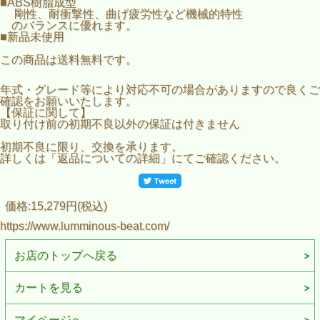
■ABS樹脂成型
剛性、耐衝撃性、曲げ疲労性など機械的特性
のバランスに優れます。
■新品未使用
この商品は送料無料です。
年式・グレード等により対応不可の場合がありますので良くご
確認をお願いいたします。
【保証に関して】
取り付け前の初期不良以外の保証は付きません
初期不良に限り、交換を承ります。
詳しくは「返品についての詳細」にてご確認ください。
価格:15,279円(税込)
https://www.lumminous-beat.com/
お店のトップへ戻る
カートを見る
マイページへ