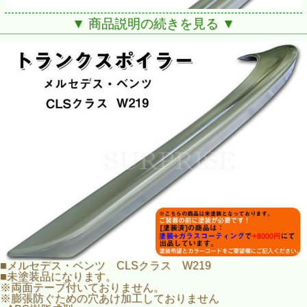
▼ 商品説明の続きを見る ▼
■メルセデス・ベンツ CLSクラス W219
■未塗装品になります。
※両面テープ付いておりません。
※膨張防ぐための穴あけ加工しておりません
■ABS樹脂成型
剛性、耐衝撃性、曲げ疲労性など機械的特性
のバランスに優れます。
■新品未使用
■メルセデス・ベンツ CLSクラス W219
■未塗装品になります。
※両面テープ付いておりません。
※膨張防ぐための穴あけ加工しておりません