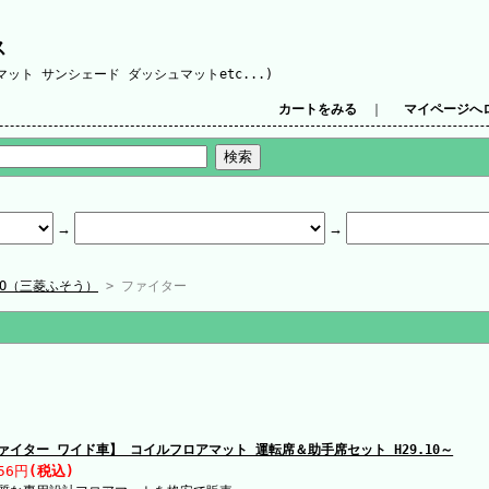
ス
ット サンシェード ダッシュマットetc...)
カートをみる
｜
マイページへ
SO（三菱ふそう）
> ファイター
ァイター ワイド車】 コイルフロアマット 運転席＆助手席セット H29.10～
56円
(税込)