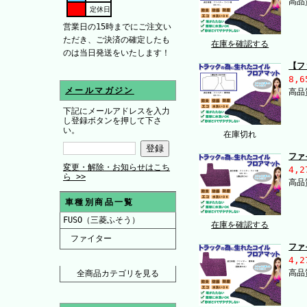
高品
定休日
営業日の15時までにご注文い
ただき、ご決済の確定したも
在庫を確認する
のは当日発送をいたします！
【フ
8,6
メールマガジン
高品
下記にメールアドレスを入力
し登録ボタンを押して下さ
い。
在庫切れ
ファ
変更・解除・お知らせはこち
4,2
ら >>
高品
車種別商品一覧
FUSO（三菱ふそう）
在庫を確認する
ファイター
ファ
4,2
高品
全商品カテゴリを見る