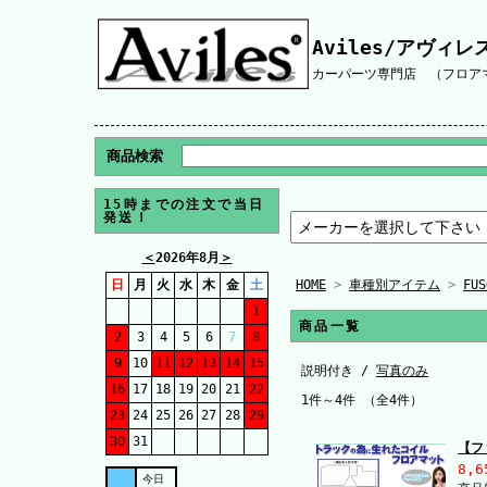
Aviles/アヴィレ
カーパーツ専門店 （フロアマ
商品検索
15時までの注文で当日
発送！
＜
2026年8月
＞
日
月
火
水
木
金
土
HOME
>
車種別アイテム
>
FU
1
商品一覧
2
3
4
5
6
7
8
9
10
11
12
13
14
15
説明付き /
写真のみ
16
17
18
19
20
21
22
1件～4件 （全4件）
23
24
25
26
27
28
29
30
31
【フ
8,6
今日