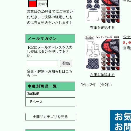
当店
定休日
営業日の15時までにご注文い
ただき、ご決済の確定したも
のは当日発送をいたします！
在庫を確認する
ジャ
メールマガジン
8,4
下記にメールアドレスを入力
当店
し登録ボタンを押して下さ
い。
変更・解除・お知らせはこち
在庫を確認する
ら >>
1件～2件 （全2件）
車種別商品一覧
JAGUAR
Fペース
全商品カテゴリを見る