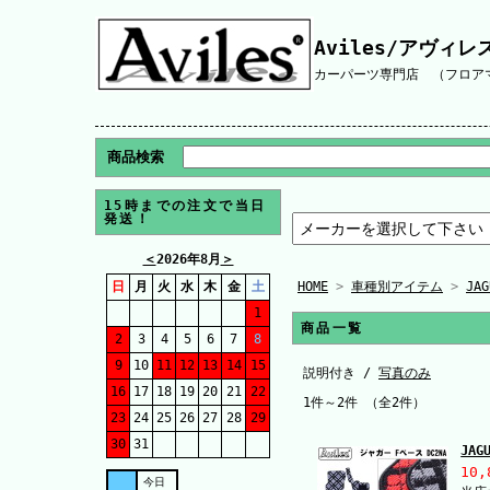
Aviles/アヴィレ
カーパーツ専門店 （フロアマ
商品検索
15時までの注文で当日
発送！
＜
2026年8月
＞
日
月
火
水
木
金
土
HOME
>
車種別アイテム
>
JAG
1
商品一覧
2
3
4
5
6
7
8
9
10
11
12
13
14
15
説明付き /
写真のみ
16
17
18
19
20
21
22
1件～2件 （全2件）
23
24
25
26
27
28
29
30
31
JA
10,
今日