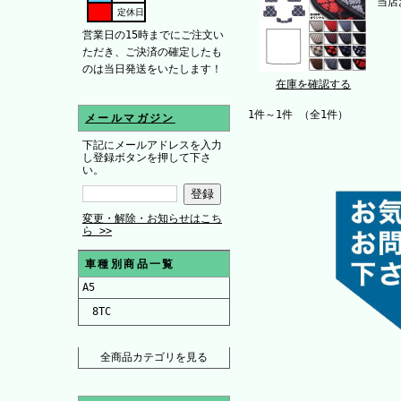
当店
定休日
営業日の15時までにご注文い
ただき、ご決済の確定したも
のは当日発送をいたします！
在庫を確認する
1件～1件 （全1件）
メールマガジン
下記にメールアドレスを入力
し登録ボタンを押して下さ
い。
変更・解除・お知らせはこち
ら >>
車種別商品一覧
A5
8TC
全商品カテゴリを見る