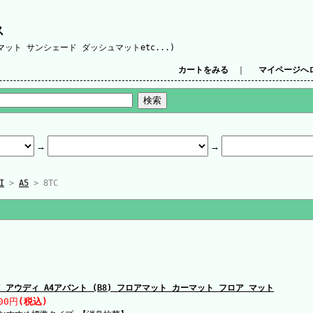
ス
ット サンシェード ダッシュマットetc...)
カートをみる
｜
マイページへ
I
>
A5
> 8TC
DI アウディ A4アバント (B8) フロアマット カーマット フロア マット
00円
(税込)