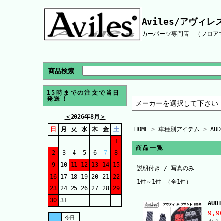
Aviles/アヴィレ
カーパーツ専門店 （フロアマ
商品検索
15時までの注文で当日
発送！
＜
2026年8月
＞
日
月
火
水
木
金
土
HOME
>
車種別アイテム
>
AUD
1
商品一覧
2
3
4
5
6
7
8
9
10
11
12
13
14
15
説明付き /
写真のみ
16
17
18
19
20
21
22
1件～1件 （全1件）
23
24
25
26
27
28
29
30
31
AU
9,9
今日