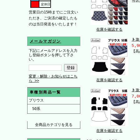
当店
定休日
営業日の15時までにご注文い
ただき、ご決済の確定したも
のは当日発送をいたします！
在庫を確認する
トヨ
メールマガジン
5,9
下記にメールアドレスを入力
【高
し登録ボタンを押して下さ
い。
変更・解除・お知らせはこち
在庫を確認する
ら >>
トヨ
車種別商品一覧
7,0
プリウス
【高
50系
全商品カテゴリを見る
在庫を確認する