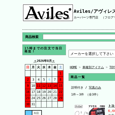
Aviles/アヴィレ
カーパーツ専門店 （フロアマ
商品検索
15時までの注文で当日
発送！
＜
2026年8月
＞
日
月
火
水
木
金
土
HOME
>
車種別アイテム
>
TO
1
商品一覧
2
3
4
5
6
7
8
9
10
11
12
13
14
15
説明付き /
写真のみ
16
17
18
19
20
21
22
1件～3件 （全3件）
23
24
25
26
27
28
29
30
31
トヨ
6,6
今日