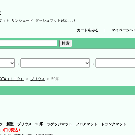
ス
ット サンシェード ダッシュマットetc...)
カートをみる
｜
マイページへ
YOTA（トヨタ）
>
プリウス
> 50系
タ 新型 プリウス 50系 ラゲッジマット フロアマット トランクマット
00円
(税込)