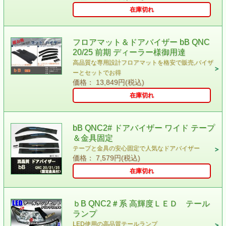
在庫切れ
フロアマット＆ドアバイザー bB QNC
20/25 前期 ディーラー様御用達
高品質な専用設計フロアマットを格安で販売,バイザ
ーとセットでお得
価格： 13,849円(税込)
在庫切れ
bB QNC2# ドアバイザー ワイド テープ
＆金具固定
テープと金具の安心固定で人気なドアバイザー
価格： 7,579円(税込)
在庫切れ
ｂB QNC2＃系 高輝度ＬＥＤ テール
ランプ
LED使用の高品質テールランプ