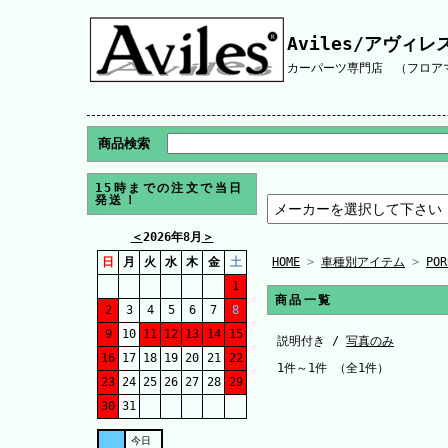
Aviles/アヴィレ
カーパーツ専門店 （フロアマ
商品検索
15時までの注文で当日
発送！
＜
2026年8月
＞
日
月
火
水
木
金
土
HOME
>
車種別アイテム
>
POR
1
商品一覧
2
3
4
5
6
7
8
9
10
11
12
13
14
15
説明付き /
写真のみ
16
17
18
19
20
21
22
1件～1件 （全1件）
23
24
25
26
27
28
29
30
31
今日