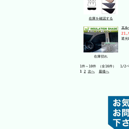
在庫を確認する
エル
21,
遮光
在庫切れ
1件～10件 （全16件） 1/2
1
2
次へ
最後へ