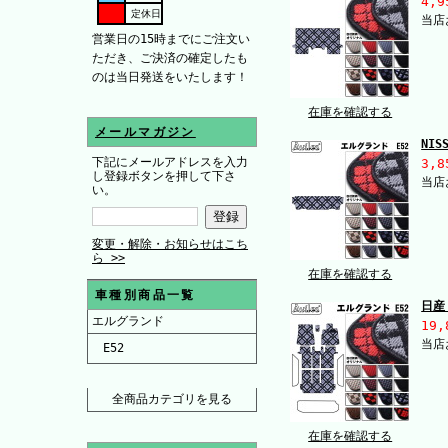
4,9
定休日
当店
営業日の15時までにご注文い
ただき、ご決済の確定したも
のは当日発送をいたします！
在庫を確認する
メールマガジン
NI
下記にメールアドレスを入力
3,8
し登録ボタンを押して下さ
当店
い。
変更・解除・お知らせはこち
ら >>
在庫を確認する
車種別商品一覧
日産
エルグランド
19,
当店
E52
全商品カテゴリを見る
在庫を確認する