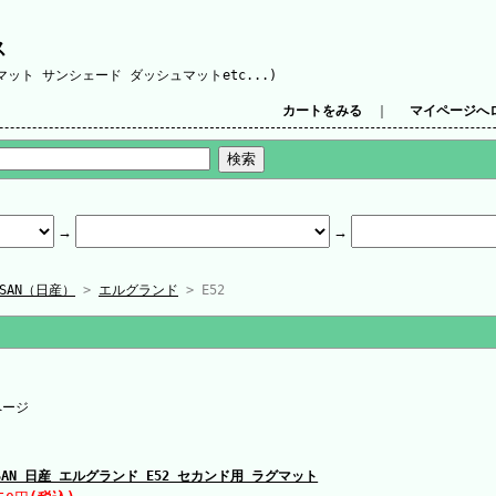
ス
ット サンシェード ダッシュマットetc...)
カートをみる
｜
マイページへ
SSAN（日産）
>
エルグランド
> E52
ページ
SSAN 日産 エルグランド E52 セカンド用 ラグマット