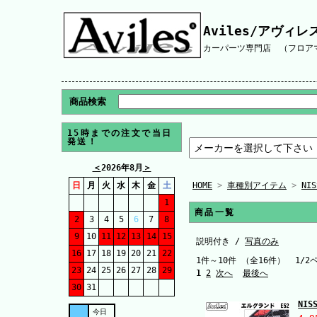
Aviles/アヴィレ
カーパーツ専門店 （フロアマ
商品検索
15時までの注文で当日
発送！
＜
2026年8月
＞
日
月
火
水
木
金
土
HOME
>
車種別アイテム
>
NI
1
商品一覧
2
3
4
5
6
7
8
9
10
11
12
13
14
15
説明付き /
写真のみ
16
17
18
19
20
21
22
1件～10件 （全16件） 1/2
23
24
25
26
27
28
29
1
2
次へ
最後へ
30
31
NI
今日