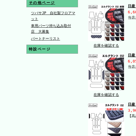
その他ページ
日産
6,6
ツバサJP 自社製フロアマ
当店
ット
車用パーツ持ち込み取付
店 大募集
パートナーリスト
在庫を確認する
特設ページ
日産
6,0
当店
在庫を確認する
日産
3,9
【高