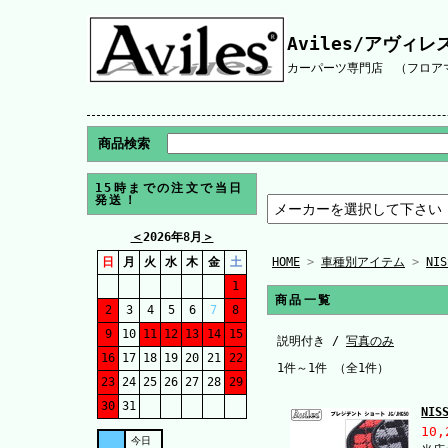
Aviles/アヴィレ
カーパーツ専門店 （フロアマ
商品検索
15時までの注文で当日
発送！
＜
2026年8月
＞
日
月
火
水
木
金
土
HOME
>
車種別アイテム
>
NI
1
商品一覧
2
3
4
5
6
7
8
9
10
11
12
13
14
15
説明付き /
写真のみ
16
17
18
19
20
21
22
1件～1件 （全1件）
23
24
25
26
27
28
29
30
31
NI
10,
今日