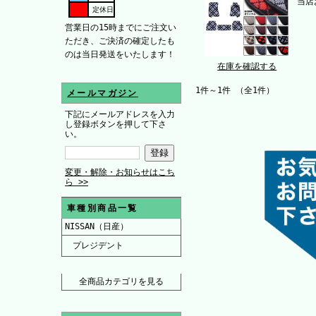
当店
定休日
営業日の15時までにご注文い
ただき、ご決済の確定したも
のは当日発送をいたします！
在庫を確認する
1件～1件 （全1件）
メールマガジン
下記にメールアドレスを入力
し登録ボタンを押して下さ
い。
変更・解除・お知らせはこち
ら >>
車種別商品一覧
NISSAN（日産）
プレジデント
全商品カテゴリを見る