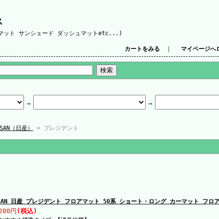
ス
ット サンシェード ダッシュマットetc...)
カートをみる
｜
マイページへ
SSAN（日産）
> プレジデント
SSAN 日産 プレジデント フロアマット 50系 ショート・ロング カーマット フロ
200円
(税込)