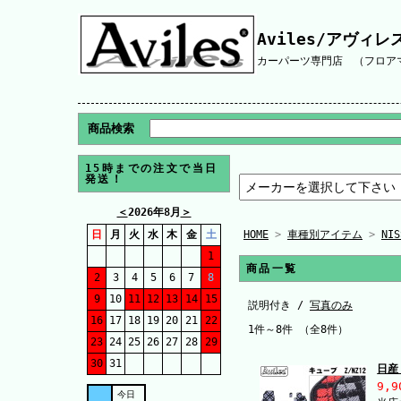
Aviles/アヴィレ
カーパーツ専門店 （フロアマ
商品検索
15時までの注文で当日
発送！
＜
2026年8月
＞
日
月
火
水
木
金
土
HOME
>
車種別アイテム
>
NI
1
商品一覧
2
3
4
5
6
7
8
9
10
11
12
13
14
15
説明付き /
写真のみ
16
17
18
19
20
21
22
1件～8件 （全8件）
23
24
25
26
27
28
29
30
31
日産
9,9
今日