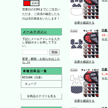
当店
定休日
営業日の15時までにご注文い
ただき、ご決済の確定したも
のは当日発送をいたします！
在庫を確認する
日産
メールマガジン
10,
下記にメールアドレスを入力
当店
し登録ボタンを押して下さ
い。
変更・解除・お知らせはこち
在庫を確認する
ら >>
日産
車種別商品一覧
5,9
NISSAN（日産）
当店
キューブ
全商品カテゴリを見る
在庫を確認する