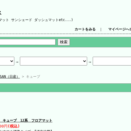
ス
ット サンシェード ダッシュマットetc...)
カートをみる
｜
マイページへ
SSAN（日産）
> キューブ
 キューブ 12系 フロアマット
00円
(税込)