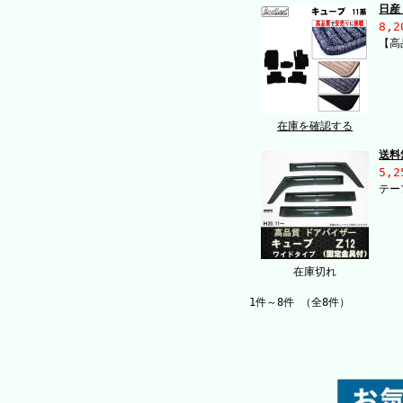
日産
8,2
【高
在庫を確認する
送料
5,2
テー
在庫切れ
1件～8件 （全8件）