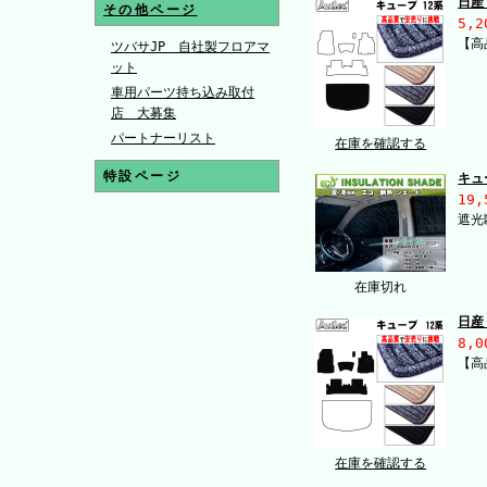
日産
その他ページ
5,2
【高
ツバサJP 自社製フロアマ
ット
車用パーツ持ち込み取付
店 大募集
パートナーリスト
在庫を確認する
特設ページ
キュ
19,
遮光
在庫切れ
日産
8,0
【高
在庫を確認する