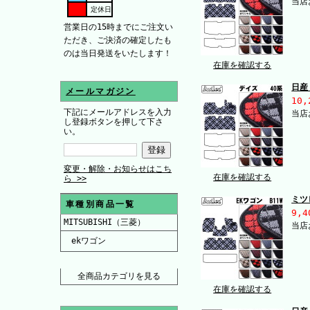
当店
定休日
営業日の15時までにご注文い
ただき、ご決済の確定したも
のは当日発送をいたします！
在庫を確認する
日産
メールマガジン
10,
下記にメールアドレスを入力
当店
し登録ボタンを押して下さ
い。
変更・解除・お知らせはこち
在庫を確認する
ら >>
ミツ
車種別商品一覧
9,4
MITSUBISHI（三菱）
当店
ekワゴン
全商品カテゴリを見る
在庫を確認する