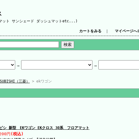
ス
ット サンシェード ダッシュマットetc...)
カートをみる
｜
マイページへ
TSUBISHI（三菱）
> ekワゴン
ビシ 新型 EKワゴン EKクロス 30系 フロアマット
200円
(税込)