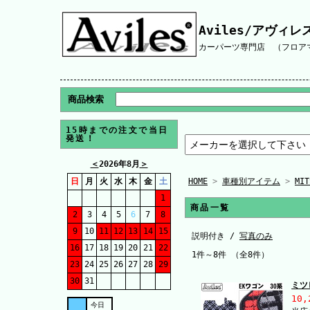
Aviles/アヴィレ
カーパーツ専門店 （フロアマ
商品検索
15時までの注文で当日
発送！
＜
2026年8月
＞
日
月
火
水
木
金
土
HOME
>
車種別アイテム
>
MI
1
商品一覧
2
3
4
5
6
7
8
9
10
11
12
13
14
15
説明付き /
写真のみ
16
17
18
19
20
21
22
1件～8件 （全8件）
23
24
25
26
27
28
29
30
31
ミツ
10,
今日