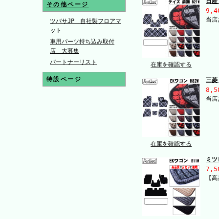
日産
その他ページ
9,4
当店
ツバサJP 自社製フロアマ
ット
車用パーツ持ち込み取付
店 大募集
パートナーリスト
在庫を確認する
特設ページ
三菱
8,5
当店
在庫を確認する
ミツ
7,5
【高