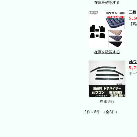
在庫を確認する
三菱
5,5
【高
在庫を確認する
ek
5,7
テー
在庫切れ
1件～8件 （全8件）