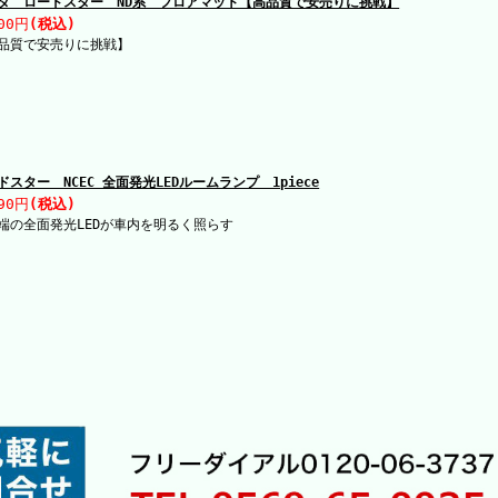
ダ ロードスター ND系 フロアマット【高品質で安売りに挑戦】
00円
(税込)
品質で安売りに挑戦】
ドスター NCEC 全面発光LEDルームランプ 1piece
90円
(税込)
端の全面発光LEDが車内を明るく照らす