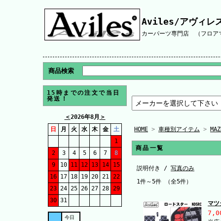
Aviles/アヴィレ
カーパーツ専門店 （フロアマ
商品検索
15時までの注文で当日
発送！
＜
2026年8月
＞
日
月
火
水
木
金
土
HOME
>
車種別アイテム
>
MA
1
商品一覧
2
3
4
5
6
7
8
9
10
11
12
13
14
15
説明付き /
写真のみ
16
17
18
19
20
21
22
1件～5件 （全5件）
23
24
25
26
27
28
29
30
31
マツ
7,0
今日