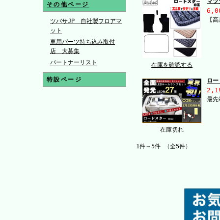
マツ
その他ページ
6,0
【高
ツバサJP 自社製フロアマ
ット
車用パーツ持ち込み取付
店 大募集
パートナーリスト
在庫を確認する
特設ページ
ロー
2,1
最先
在庫切れ
1件～5件 （全5件）