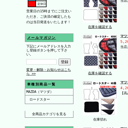
当店
定休日
営業日の15時までにご注文い
ただき、ご決済の確定したも
のは当日発送をいたします！
在庫を確認する
マツ
メールマガジン
5,2
下記にメールアドレスを入力
当店
し登録ボタンを押して下さ
い。
変更・解除・お知らせはこち
在庫を確認する
ら >>
マツ
車種別商品一覧
4,2
MAZDA（マツダ）
【高
ロードスター
全商品カテゴリを見る
在庫切れ