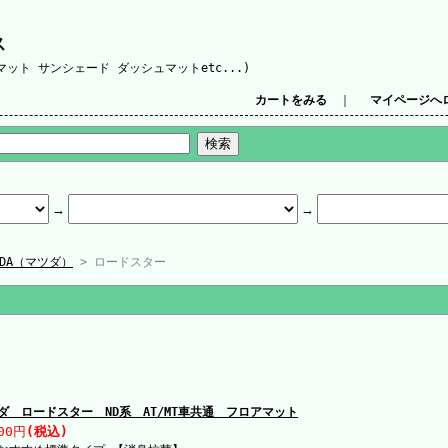
ス
ット サンシェード ダッシュマットetc...)
カートをみる
｜
マイページへ
ZDA（マツダ）
> ロードスター
ダ ロードスター ND系 AT/MT車共通 フロアマット
00円
(税込)