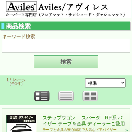
商品検索
キーワード検索
1 / 1ページ
（全1件）
ステップワゴン スパーダ RP系 バ
イザー テープ＆金具 ディーラーご愛用
テープと金具の安心固定で人気なドアバイザー