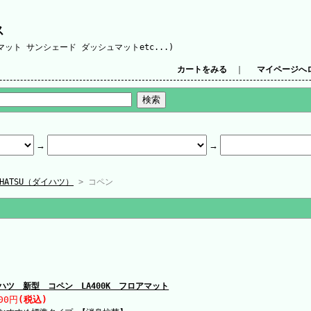
ス
ット サンシェード ダッシュマットetc...)
カートをみる
｜
マイページへ
IHATSU（ダイハツ）
> コペン
ハツ 新型 コペン LA400K フロアマット
00円
(税込)