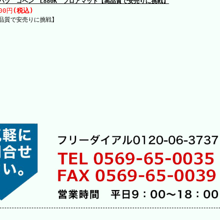
ハツ コペン L880K フロアマット【高品質で安売りに挑戦】
00円
(税込)
品質で安売りに挑戦】