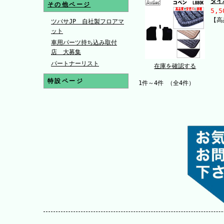
ダイ
その他ページ
5,5
【高
ツバサJP 自社製フロアマ
ット
車用パーツ持ち込み取付
店 大募集
パートナーリスト
在庫を確認する
特設ページ
1件～4件 （全4件）