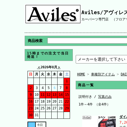
Aviles/アヴィレ
カーパーツ専門店 （フロアマ
商品検索
15時までの注文で当日
発送！
＜
2026年8月
＞
日
月
火
水
木
金
土
HOME
>
車種別アイテム
>
DA
1
商品一覧
2
3
4
5
6
7
8
9
10
11
12
13
14
15
説明付き /
写真のみ
16
17
18
19
20
21
22
1件～4件 （全4件）
23
24
25
26
27
28
29
30
31
ダイ
7,2
今日