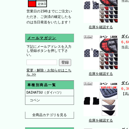
当店
定休日
営業日の15時までにご注文い
ただき、ご決済の確定したも
のは当日発送をいたします！
在庫を確認する
ダイ
メールマガジン
6,6
下記にメールアドレスを入力
当店
し登録ボタンを押して下さ
い。
変更・解除・お知らせはこち
在庫を確認する
ら >>
ダイ
車種別商品一覧
6,3
DAIHATSU（ダイハツ）
【高
コペン
全商品カテゴリを見る
在庫を確認する