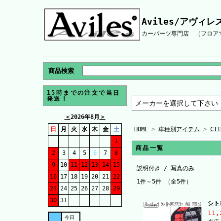
Aviles/アヴィレ
カーパーツ専門店 （フロアマ
商品検索
15時までの注文で当日
発送！
＜
2026年8月
＞
日
月
火
水
木
金
土
HOME
>
車種別アイテム
>
CIT
1
商品一覧
2
3
4
5
6
7
8
9
10
11
12
13
14
15
説明付き /
写真のみ
16
17
18
19
20
21
22
1件～5件 （全5件）
23
24
25
26
27
28
29
30
31
シト
11,
今日