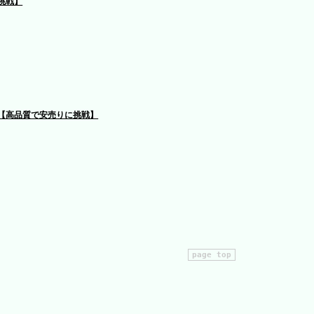
に挑戦】
ト 【高品質で安売りに挑戦】
page top