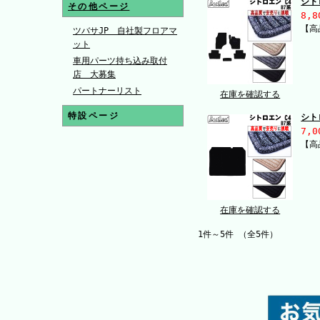
シト
その他ページ
8,8
【高
ツバサJP 自社製フロアマ
ット
車用パーツ持ち込み取付
店 大募集
パートナーリスト
在庫を確認する
特設ページ
シト
7,0
【高
在庫を確認する
1件～5件 （全5件）