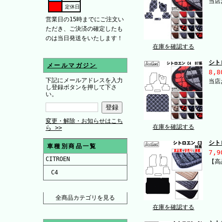
当店
定休日
営業日の15時までにご注文い
ただき、ご決済の確定したも
のは当日発送をいたします！
在庫を確認する
シト
メールマガジン
8,8
下記にメールアドレスを入力
当店
し登録ボタンを押して下さ
い。
変更・解除・お知らせはこち
在庫を確認する
ら >>
シト
車種別商品一覧
7,9
CITROEN
【高
C4
全商品カテゴリを見る
在庫を確認する