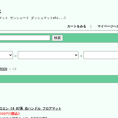
ス
ット サンシェード ダッシュマットetc...)
カートをみる
｜
マイページへ
ROEN
> C4
ロエン C4 B7系 右ハンドル フロアマット
200円
(税込)