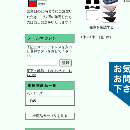
【高
定休日
営業日の15時までにご注文い
ただき、ご決済の確定したも
のは当日発送をいたします！
在庫を確認する
1件～1件 （全1件）
メールマガジン
下記にメールアドレスを入力
し登録ボタンを押して下さ
い。
変更・解除・お知らせはこち
ら >>
車種別商品一覧
2シリーズ
F45
全商品カテゴリを見る