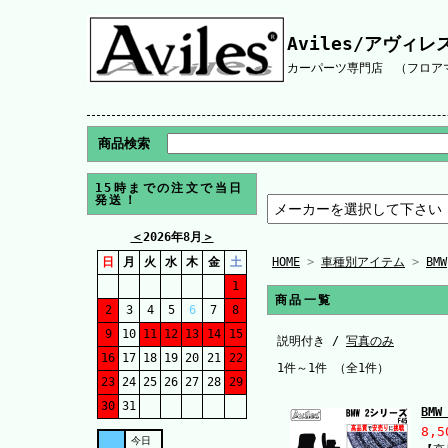
Aviles/アヴィレ
カーパーツ専門店 （フロアマ
商品検索
15時までの注文で当日
発送！
＜
2026年8月
＞
日
月
火
水
木
金
土
HOME
>
車種別アイテム
>
BMW
1
商品一覧
2
3
4
5
6
7
8
9
10
11
12
13
14
15
説明付き /
写真のみ
16
17
18
19
20
21
22
1件～1件 （全1件）
23
24
25
26
27
28
29
30
31
BM
8,5
今日