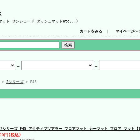
ス
ット サンシェード ダッシュマットetc...)
カートをみる
｜
マイページへ
>
2シリーズ
> F45
W 2シリーズ F45 アクティブツアラー フロアマット カーマット フロア マット
00円
(税込)