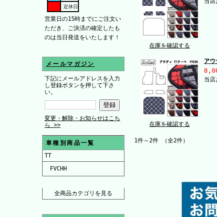
当店
定休日
営業日の15時までにご注文い
ただき、ご決済の確定したも
のは当日発送をいたします！
在庫を確認する
アウ
メールマガジン
8,0
下記にメールアドレスを入力
当店
し登録ボタンを押して下さ
い。
変更・解除・お知らせはこち
在庫を確認する
ら >>
1件～2件 （全2件）
車種別商品一覧
TT
FVCHH
全商品カテゴリを見る