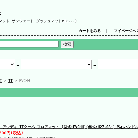
ス
ット サンシェード ダッシュマットetc...)
カートをみる
｜
マイページへ
I
>
TT
> FVCHH
DI アウディ TTクーペ フロアマット (型式:FVCHH)(年式:H27.08-) ※右ハ
500円
(税込)