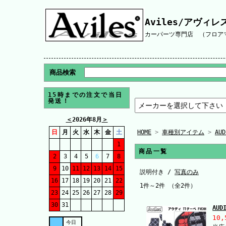
Aviles/アヴィレ
カーパーツ専門店 （フロアマ
商品検索
15時までの注文で当日
発送！
＜
2026年8月
＞
日
月
火
水
木
金
土
HOME
>
車種別アイテム
>
AUD
1
商品一覧
2
3
4
5
6
7
8
9
10
11
12
13
14
15
説明付き /
写真のみ
16
17
18
19
20
21
22
1件～2件 （全2件）
23
24
25
26
27
28
29
30
31
AU
10,
今日