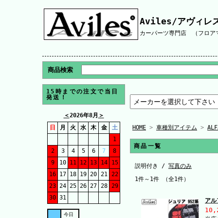
Aviles/アヴィレ
カーパーツ専門店 （フロアマ
商品検索
15時までの注文で当日
発送！
＜
2026年8月
＞
日
月
火
水
木
金
土
HOME
>
車種別アイテム
>
ALF
1
商品一覧
2
3
4
5
6
7
8
9
10
11
12
13
14
15
説明付き /
写真のみ
16
17
18
19
20
21
22
1件～1件 （全1件）
23
24
25
26
27
28
29
30
31
アル
10,
今日