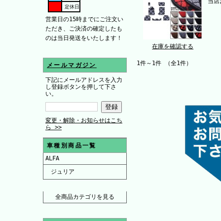
当店
定休日
営業日の15時までにご注文い
ただき、ご決済の確定したも
のは当日発送をいたします！
在庫を確認する
1件～1件 （全1件）
メールマガジン
下記にメールアドレスを入力
し登録ボタンを押して下さ
い。
変更・解除・お知らせはこち
ら >>
車種別商品一覧
ALFA
ジュリア
全商品カテゴリを見る