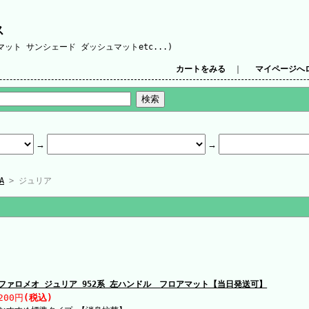
ス
ット サンシェード ダッシュマットetc...)
カートをみる
｜
マイページへ
A
> ジュリア
ファロメオ ジュリア 952系 左ハンドル フロアマット【当日発送可】
200円
(税込)