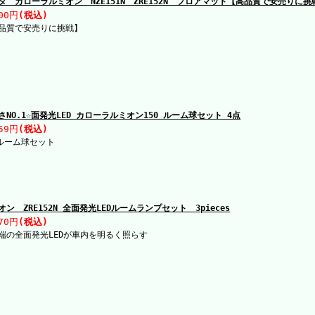
タ カローラルミオン NZE151N ZRE152N フロアマット【高品質で安売りに挑
00円
(税込)
品質で安売りに挑戦】
さNO.1☆面発光LED カローラルミオン150 ルーム球セット 4点
59円
(税込)
Dルーム球セット
オン ZRE152N 全面発光LEDルームランプセット 3pieces
70円
(税込)
端の全面発光LEDが車内を明るく照らす