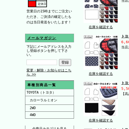
当店
定休日
営業日の15時までにご注文い
ただき、ご決済の確定したも
のは当日発送をいたします！
在庫を確認する
トヨ
メールマガジン
6,6
下記にメールアドレスを入力
当店
し登録ボタンを押して下さ
い。
変更・解除・お知らせはこち
在庫を確認する
ら >>
トヨ
車種別商品一覧
5,5
TOYOTA（トヨタ）
【高
カローラルミオン
2WD
4WD
在庫を確認する
全商品カテゴリを見る