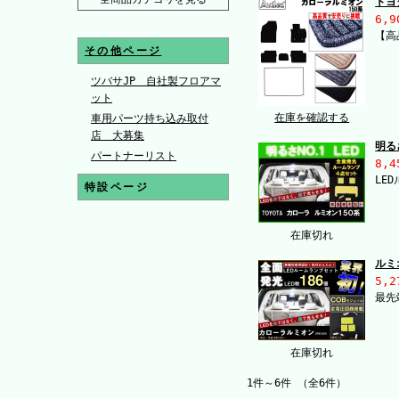
トヨ
6,9
【高
その他ページ
ツバサJP 自社製フロアマ
ット
在庫を確認する
車用パーツ持ち込み取付
店 大募集
明る
パートナーリスト
8,4
LE
特設ページ
在庫切れ
ルミ
5,2
最先
在庫切れ
1件～6件 （全6件）