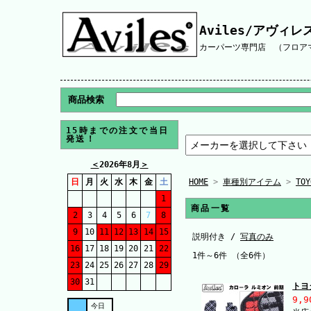
Aviles/アヴィレ
カーパーツ専門店 （フロアマ
商品検索
15時までの注文で当日
発送！
＜
2026年8月
＞
日
月
火
水
木
金
土
HOME
>
車種別アイテム
>
TO
1
商品一覧
2
3
4
5
6
7
8
9
10
11
12
13
14
15
説明付き /
写真のみ
16
17
18
19
20
21
22
1件～6件 （全6件）
23
24
25
26
27
28
29
30
31
トヨ
9,9
今日